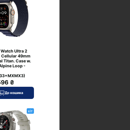
 Watch Ultra 2
 Cellular 49mm
l Titan. Case w.
Alpine Loop -
33+MXMX3)
596 ₴
До кошика
хіт