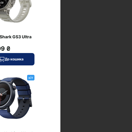
 Shark GS3 Ultra
99 ₴
До кошика
хіт