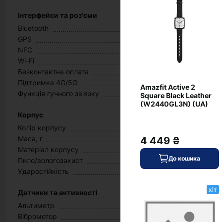
Інтерфейси та роз'єми
Bluetooth
GPS
NFC
Wi-Fi
Безконтактна оплата
Підтримка 4G/5G
Amazfit Active 2
Функція гучного зв'язку
Square Black Leather
(W2440GL3N) (UA)
Корпус
Колір корпусу
Маса, г
4 449 ₴
Матеріал корпусу
До кошика
Пило/вологозахист
Ударостійкість
хіт
Датчики та активності
Альтиметр
Вібромотор