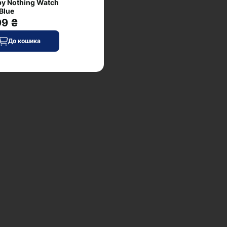
y Nothing Watch
Blue
99 ₴
До кошика