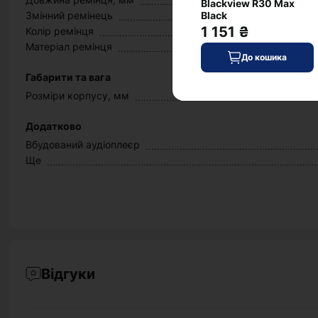
Blackview R30 Max
Змінний ремінець
Black
1 151 ₴
Колір ремінця
Матеріал ремінця
До кошика
Габарити та вага
Розміри корпусу, мм
Додатково
Вбудований аудіоплеєр
Ще
Відгуки