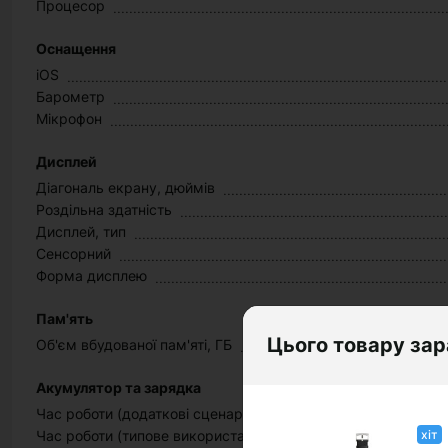
Процесор
Оснащення
iOS
Барометр
Мікрофон
Дисплей
Діагональ екрану, дюймів
Роздільна здатність
Дисплей, тип
Сенсорний
Форма дисплею
Пам'ять
Цього товару зар
Об'єм вбудованої пам'яті, ГБ
Акумулятор та зарядка
Час роботи (додаткові сценарії використання)
хіт
Час роботи (типове використання)