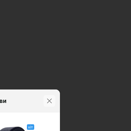
иви
хіт