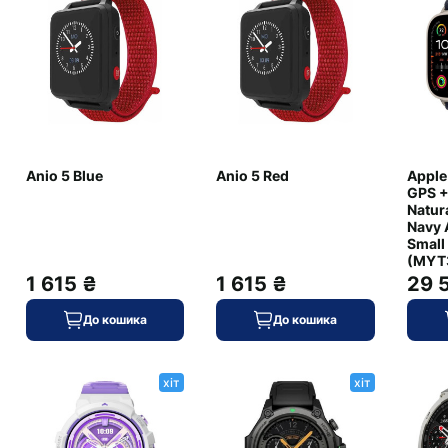
+ (5.3)
є
є
+ (802.11n)
є
+ (4G)
Anio 5 Blue
Anio 5 Red
Apple
є
GPS +
Natura
Navy 
Small
сірий
(MYT
61.3
1 615 ₴
1 615 ₴
29 
титановий сплав
До кошика
До кошика
+ (IP68)
є
хіт
хіт
є
є