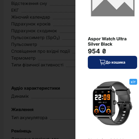
Відстеження сну
ЕКГ
Жіночий календар
Підрахунок кроків
Підрахунок сходинок
Пульсоксиметр (SpO₂)
Aspor Watch Ultra
Silver Black
Пульсометр
954 ₴
Сповіщення про вхідні події
Термометр
До кошика
Типи фізичної активності
хіт
Аудіо характеристики
Динамік
Живлення
Тип акумулятора
Ремінець
Довжина ремінця, мм