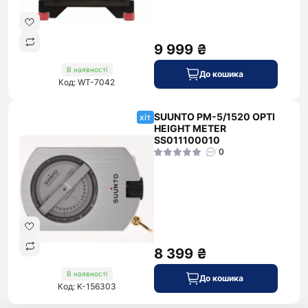
9 999 ₴
В наявності
До кошика
Код: WT-7042
SUUNTO PM-5/1520 OPTI
хіт
HEIGHT METER
SS011100010
0
8 399 ₴
В наявності
До кошика
Код: K-156303