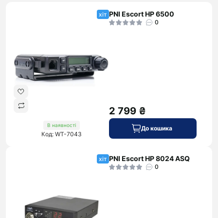
PNI Escort HP 6500
хіт
0
2 799 ₴
В наявності
До кошика
Код: WT-7043
PNI Escort HP 8024 ASQ
хіт
0