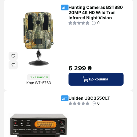
Hunting Cameras BST880
хіт
20MP 4K HD Wild Trail
Infrared Night Vision
0
6 299 ₴
В наявності
До кошика
Код: WT-5763
Uniden UBC355CLT
хіт
0