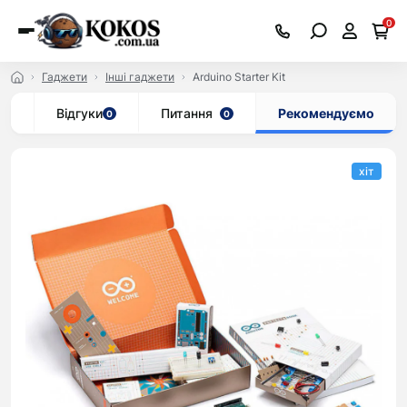
0
Гаджети
Iншi гаджети
Arduino Starter Kit
ар
Відгуки
Питання
Рекомендуємо
0
0
хіт