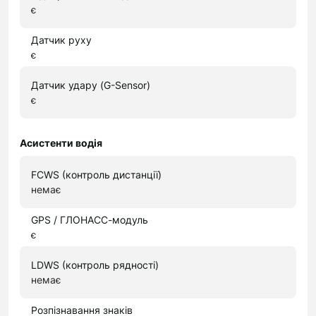
є
Датчик руху
є
Датчик удару (G-Sensor)
є
Асистенти водія
FCWS (контроль дистанції)
немає
GPS / ГЛОНАСС-модуль
є
LDWS (контроль рядності)
немає
Розпізнавання знаків