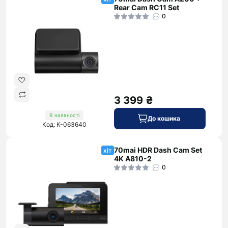
Rear Cam RC11 Set
0
3 399 ₴
В наявності
До кошика
Код: K-063640
70mai HDR Dash Cam Set
хіт
4K A810-2
0