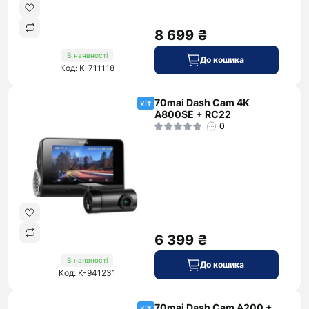
8 699 ₴
В наявності
До кошика
Код: K-711118
70mai Dash Cam 4K
хіт
A800SE + RC22
0
6 399 ₴
В наявності
До кошика
Код: K-941231
70mai Dash Cam A200 +
хіт