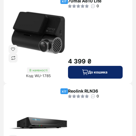
70mai A810 Lite
хіт
0
4 399 ₴
В наявності
До кошика
Код: WU-1785
Reolink RLN36
хіт
0