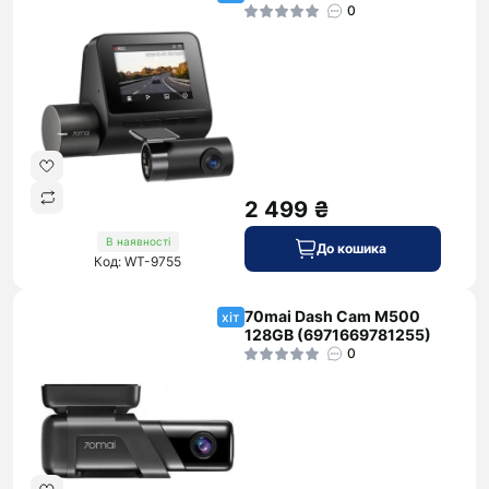
0
2 499 ₴
В наявності
До кошика
Код: WT-9755
70mai Dash Cam M500
хіт
128GB (6971669781255)
0