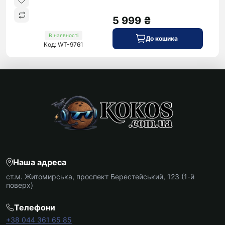
5 999 ₴
В наявності
До кошика
Код: WT-9761
Наша адреса
ст.м. Житомирська, проспект Берестейський, 123 (1-й
поверх)
Телефони
+38 044 361 65 85