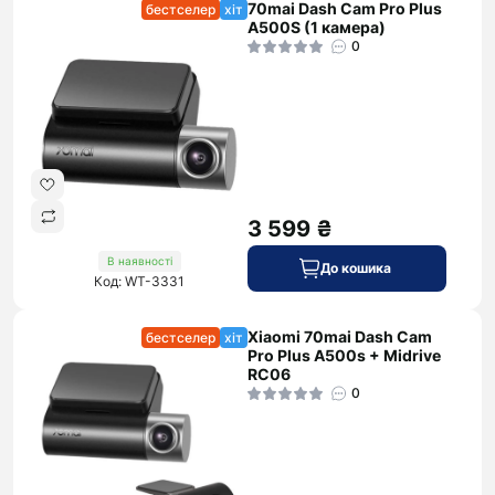
70mai Dash Cam Pro Plus
бестселер
хіт
A500S (1 камера)
0
3 599 ₴
В наявності
До кошика
Код: WT-3331
Xiaomi 70mai Dash Cam
бестселер
хіт
Pro Plus A500s + Midrive
RC06
0