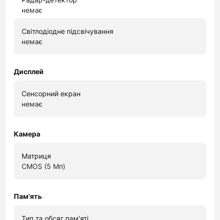
немає
Світлодіодне підсвічування
немає
Дисплей
Сенсорний екран
немає
Камера
Матриця
CMOS (5 Мп)
Пам'ять
Тип та обсяг пам'яті