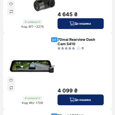
4 645 ₴
В наявності
До кошика
Код: WT--3276
70mai Rearview Dash
хіт
Cam S410
0
4 099 ₴
В наявності
До кошика
Код: WU-1706