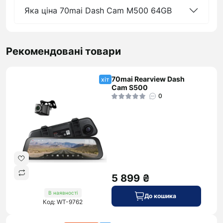
Яка ціна 70mai Dash Cam M500 64GB
Рекомендовані товари
70mai Rearview Dash
хіт
Cam S500
0
5 899 ₴
В наявності
До кошика
Код: WT-9762