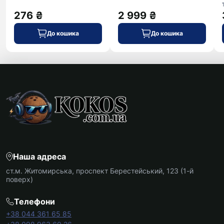
276 ₴
2 999 ₴
До кошика
До кошика
Наша адреса
ст.м. Житомирська, проспект Берестейський, 123 (1-й
поверх)
Телефони
+38 044 361 65 85