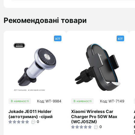
Рекомендовані товари
хіт
хіт
Код: WT-9984
Код: WT-7149
В наявності
В наявності
Jokade JE011 Holder
Xiaomi Wireless Car
(автотримач) -сірий
Charger Pro 50W Max
(WCJ05ZM)
0
0