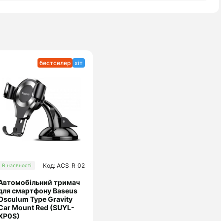
бестселер
хіт
Код: ACS_R_02
В наявності
Автомобільний тримач
для смартфону Baseus
Osculum Type Gravity
Car Mount Red (SUYL-
XP0S)