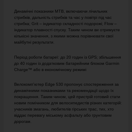
Динамічні показники MTB, включаючи лічильник
стрибків, дальність стрибків та час у повітрі під час
стрибка;
Grit – індикатор складності подорожі;
Flow –
індикатор плавності спуску.
Таким чином ви отримуєте
кількісні значення, з якими можна порівнювати свої
майбутні результати.
Період роботи батареї: до 20 годин із GPS;
збільшення
до 40 годин із додатковим батарейним блоком Garmin
Charge™ або в економічному режимі
Велокомп'ютер Edge 530 пропонує спостереження за
динамічними показниками та рекомендації щодо їх
покращення.
Таким чином, цей пристрій готовий стати
новим помічником для велосипедистів різних категорій:
учасників змагань, любителів гірських трас, тих, хто
віддає перевагу міському асфальту або грунтовим
дорогам.