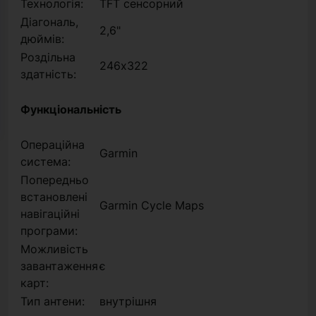
Технологія:
TFT сенсорний
Діагональ,
2,6"
дюймів:
Роздільна
246х322
здатність:
Функціональність
Операційна
Garmin
система:
Попередньо
встановлені
Garmin Cycle Maps
навігаційні
програми:
Можливість
завантаження
є
карт:
Тип антени:
внутрішня