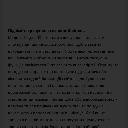
Підніміть тренування на новий рівень
Модель Edge 530 не тільки записує дані, але також
аналізує динамічні характеристики, щоб ви могли
покращувати свої результати.
Подивіться, як поводиться
ваш організм у різному середовищі, використовуючи
функцію акліматизації до спеки та високогір'я1.
Отримуйте
нагадування про те, що настав час підкріпитись або
відновити водний баланс.
Дізнайтеся, чи було ваше
останнє тренування збалансоване за витривалістю,
пороговими станами та інтенсивністю.
При поєднанні з
сумісними датчиками прилад Edge 530 відображає графік
потужності для порівняння зусиль під час поїздки з
показниками попередніх тижнів і місяців.
Де б ви не
тренувалися, ви можете завантажувати структуровані
тренування з TrainingPeaks та нашої онлайнової