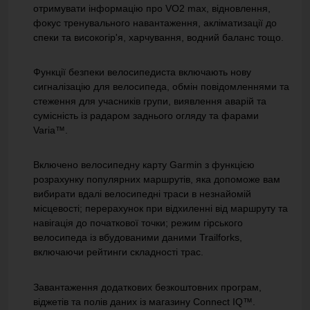
отримувати інформацію про VO2 max, відновлення,
фокус тренувального навантаження, акліматизації до
спеки та високогір'я, харчування, водний баланс тощо.
Функції безпеки велосипедиста включають нову
сигналізацію для велосипеда, обмін повідомленнями та
стеження для учасників групи, виявлення аварій та
сумісність із радаром заднього огляду та фарами
Varia™.
Включено велосипедну карту Garmin з функцією
розрахунку популярних маршрутів, яка допоможе вам
вибирати вдалі велосипедні траси в незнайомій
місцевості;
перерахунок при відхиленні від маршруту та
навігація до початкової точки;
режим гірського
велосипеда із вбудованими даними Trailforks,
включаючи рейтинги складності трас.
Завантаження додаткових безкоштовних програм,
віджетів та полів даних із магазину Connect IQ™.