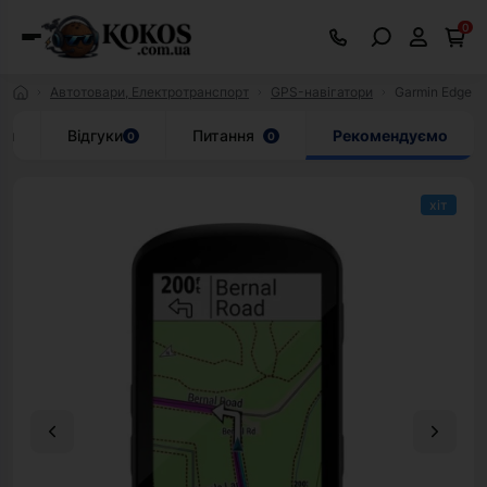
0
Автотовари, Електротранспорт
GPS-навігатори
Garmin Edge 5
ки
Відгуки
Питання
Рекомендуємо
0
0
хіт