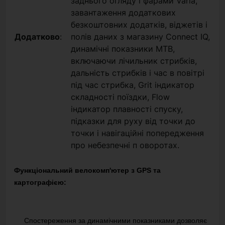
заднього огляду і фарами Varia,
завантаження додаткових
безкоштовних додатків, віджетів і
Додатково
:
полів даних з магазину Connect IQ,
динамічні показники MTB,
включаючи лічильник стрибків,
дальність стрибків і час в повітрі
під час стрибка, Grit індикатор
складності поїздки, Flow
індикатор плавності спуску,
підказки для руху від точки до
точки і навігаційні попередження
про небезпечні п оворотах.
Функціональний велокомп'ютер з GPS та
картографією:
Спостереження за динамічними показниками дозволяє