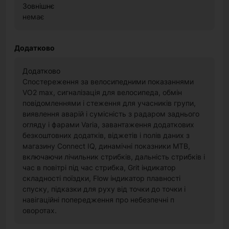
Зовнішнє
немає
Додатково
Додатково
Спостереження за велосипедними показаннями
VO2 max, сигналізація для велосипеда, обмін
повідомленнями і стеження для учасників групи,
виявлення аварій і сумісність з радаром заднього
огляду і фарами Varia, завантаження додаткових
безкоштовних додатків, віджетів і полів даних з
магазину Connect IQ, динамічні показники MTB,
включаючи лічильник стрибків, дальність стрибків і
час в повітрі під час стрибка, Grit індикатор
складності поїздки, Flow індикатор плавності
спуску, підказки для руху від точки до точки і
навігаційні попередження про небезпечні п
оворотах.