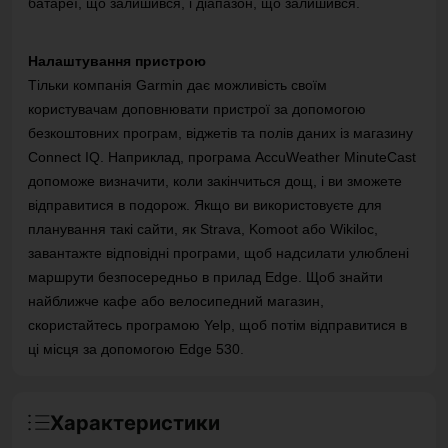
батареї, що залишився, і діапазон, що залишився.
Налаштування пристрою
Тільки компанія Garmin дає можливість своїм
користувачам доповнювати пристрої за допомогою
безкоштовних програм, віджетів та полів даних із магазину
Connect IQ.
Наприклад, програма AccuWeather MinuteCast
допоможе визначити, коли закінчиться дощ, і ви зможете
відправитися в подорож.
Якщо ви використовуєте для
планування такі сайти, як Strava, Komoot або Wikiloc,
завантажте відповідні програми, щоб надсилати улюблені
маршрути безпосередньо в прилад Edge.
Щоб знайти
найближче кафе або велосипедний магазин,
скористайтесь програмою Yelp, щоб потім відправитися в
ці місця за допомогою Edge 530.
Характеристики