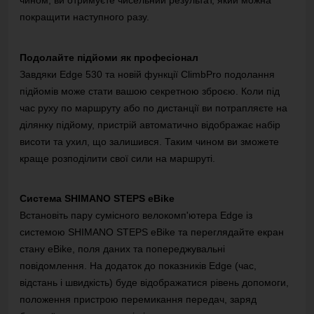
чином, ви отримуєте чисельний результат, який можна
покращити наступного разу.
Подолайте підйоми як професіонал
Завдяки Edge 530 та новій функції ClimbPro подолання
підйомів може стати вашою секретною зброєю.
Коли під
час руху по маршруту або по дистанції ви потрапляєте на
ділянку підйому, пристрій автоматично відображає набір
висоти та ухил, що залишився.
Таким чином ви зможете
краще розподілити свої сили на маршруті.
Система SHIMANO STEPS eBike
Встановіть пару сумісного велокомп'ютера Edge із
системою SHIMANO STEPS eBike та переглядайте екран
стану eBike, поля даних та попереджувальні
повідомлення.
На додаток до показників Edge (час,
відстань і швидкість) буде відображатися рівень допомоги,
положення пристрою перемикання передач, заряд