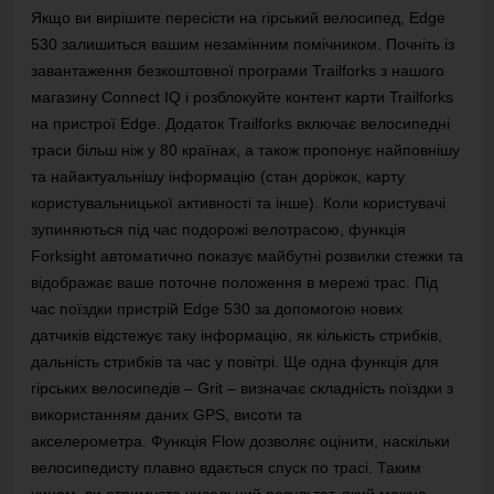
Якщо ви вирішите пересісти на гірський велосипед, Edge
530 залишиться вашим незамінним помічником.
Почніть із
завантаження безкоштовної програми Trailforks з нашого
магазину Connect IQ і розблокуйте контент карти Trailforks
на пристрої Edge.
Додаток Trailforks включає велосипедні
траси більш ніж у 80 країнах, а також пропонує найповнішу
та найактуальнішу інформацію (стан доріжок, карту
користувальницької активності та інше).
Коли користувачі
зупиняються під час подорожі велотрасою, функція
Forksight автоматично показує майбутні розвилки стежки та
відображає ваше поточне положення в мережі трас.
Під
час поїздки пристрій Edge 530 за допомогою нових
датчиків відстежує таку інформацію, як кількість стрибків,
дальність стрибків та час у повітрі.
Ще одна функція для
гірських велосипедів – Grit – визначає складність поїздки з
використанням даних GPS, висоти та
акселерометра.
Функція Flow дозволяє оцінити, наскільки
велосипедисту плавно вдається спуск по трасі.
Таким