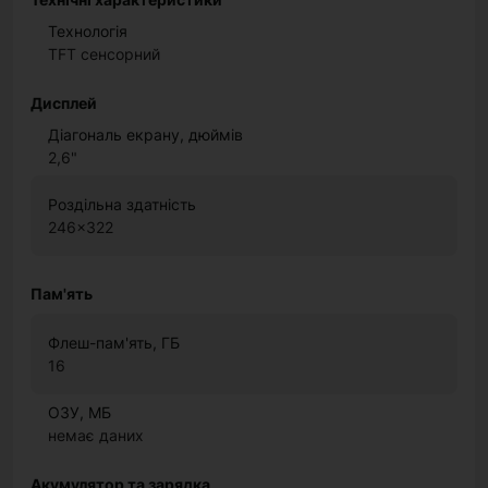
Технологія
TFT сенсорний
Дисплей
Діагональ екрану, дюймів
2,6"
Роздільна здатність
246x322
Пам'ять
Флеш-пам'ять, ГБ
16
ОЗУ, МБ
немає даних
Акумулятор та зарядка