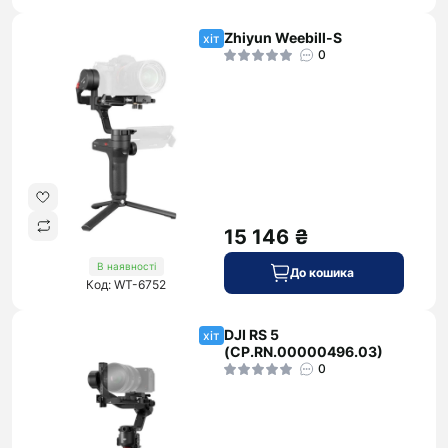
Zhiyun Weebill-S
хіт
0
15 146 ₴
В наявності
До кошика
Код: WT-6752
DJI RS 5
хіт
(CP.RN.00000496.03)
0