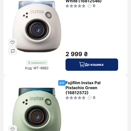
White (16812546)
0
2 999 ₴
В наявності
До кошика
Код: WT-6882
Fujifilm Instax Pal
хіт
Pistachio Green
(16812572)
0