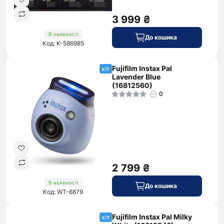
3 999 ₴
В наявності
До кошика
Код: K-586985
Fujifilm Instax Pal
хіт
Lavender Blue
(16812560)
0
2 799 ₴
В наявності
До кошика
Код: WT-6879
Fujifilm Instax Pal Milky
хіт