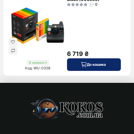
0
6 719 ₴
В наявності
До кошика
Код: WU-0358