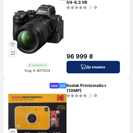
f/4-6.3 VR
0
96 999 ₴
В наявності
До кошика
Код: K-827004
Kodak Printomatic+
new
хіт
(10MP)
0