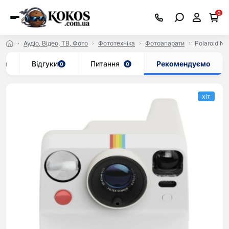
0
Аудіо, Відео, ТВ, Фото
Фототехніка
Фотоапарати
Polaroid No
ки
Відгуки
Питання
Рекомендуємо
0
0
хіт