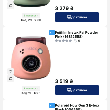
3 279 ₴
В наявності
До кошика
Код: WT-6880
Fujifilm Instax Pal Powder
хіт
Pink (16812558)
0
3 519 ₴
В наявності
До кошика
Код: WT-6881
Polaroid Now Gen 3 E-box
хіт
Black (006560)