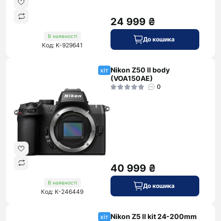
24 999 ₴
В наявності
До кошика
Код: K-929641
Nikon Z50 II body
хіт
(VOA150AE)
0
40 999 ₴
В наявності
До кошика
Код: K-246449
Nikon Z5 II kit 24-200mm
хіт