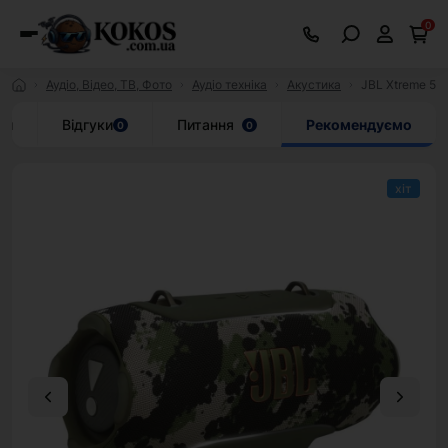
0
Аудіо, Відео, ТВ, Фото
Аудіо техніка
Акустика
JBL Xtreme 5
ки
Відгуки
Питання
Рекомендуємо
0
0
хіт