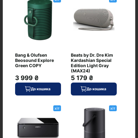
Bang & Olufsen
6 867 ₴
Beats by Dr. Dre Kim
Beosound Explore
Kardashian Special
Green COPY
Edition Light Gray
В наявності
До кошика
(MAX24)
Код: K-818447
3 999 ₴
5 179 ₴
JBL EON718S
хіт
До кошика
До кошика
0
хіт
хіт