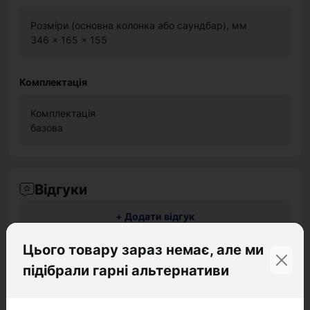
Розміри (основна колонка або саундбар), мм
346 x 165 x 155
Комплектація
Комплектація
базова
Відгуки
+ Додати відгук
Цього товару зараз немає, але ми
підібрали гарні альтернативи
Немає відгуків про цей товар, станьте
першим, залиште свій відгук.