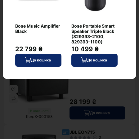
52 999 ₴
В наявності
До кошика
Код: K-916290
Bose Music Amplifier
Bose Portable Smart
Black
Speaker Triple Black
(829393-2100,
JBL LSR310S
хіт
829393-1100)
0
22 799 ₴
10 499 ₴
До кошика
До кошика
28 199 ₴
В наявності
До кошика
Код: K-003158
JBL EON715
хіт
0