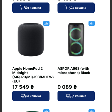
До кошика
До кошика
Рекомендовані товари
хіт
хіт
Anker SoundCore Glow
хіт
Mini Black (A3136G11)
0
Apple HomePod 2
ASPOR A668 (with
Midnight
microphone) Black
(MQJ73/MQJ93/MDEW4AX)
(EU)
1 849 ₴
17 549 ₴
9 089 ₴
В наявності
До кошика
Код: K-904940
До кошика
До кошика
JBL 305P MkII
хіт
хіт
хіт
0