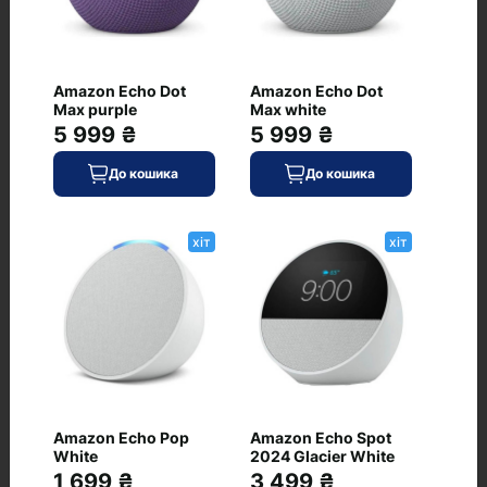
Amazon Echo Dot
Amazon Echo Dot
Max purple
Max white
5 999 ₴
5 999 ₴
До кошика
До кошика
Часті питання про товар JBL Xtreme 5
хіт
хіт
Squad (JBLXTREME5SQUAD)
Чи є JBL Xtreme 5 Squad
(JBLXTREME5SQUAD) у наявності?
Які умови доставки для JBL Xtreme 5
Squad (JBLXTREME5SQUAD)
Amazon Echo Pop
Amazon Echo Spot
White
2024 Glacier White
Яка ціна JBL Xtreme 5 Squad
1 699 ₴
3 499 ₴
(JBLXTREME5SQUAD)