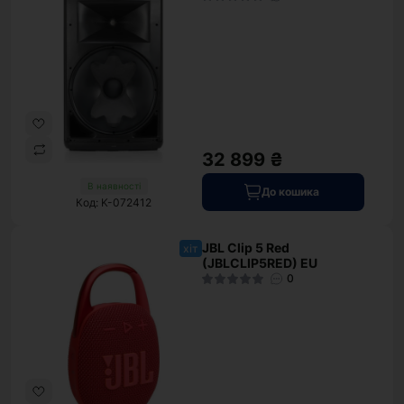
32 899 ₴
В наявності
До кошика
Код: K-072412
JBL Clip 5 Red
хіт
(JBLCLIP5RED) EU
0