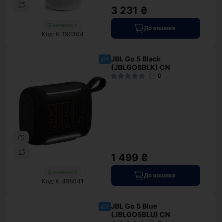
3 231 ₴
В наявності
До кошика
Код: K-192304
JBL Go 5 Black
хіт
(JBLGO5BLK) CN
0
1 499 ₴
В наявності
До кошика
Код: K-498041
JBL Go 5 Blue
хіт
(JBLGO5BLU) CN