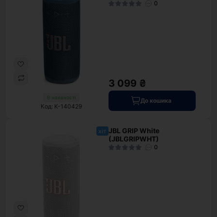
0
3 099 ₴
В наявності
До кошика
Код: K-140429
JBL GRIP White
хіт
(JBLGRIPWHT)
0