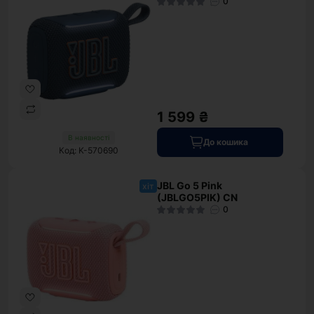
0
1 599 ₴
В наявності
До кошика
Код: K-570690
JBL Go 5 Pink
хіт
(JBLGO5PIK) CN
0