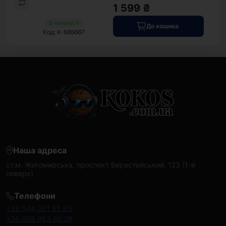
1 599 ₴
В наявності
До кошика
Код: K-686667
Наша адреса
ст.м. Житомирська, проспект Берестейський, 123 (1-й
поверх)
Телефони
+38 044 361 65 85
+38 098 963 60 26