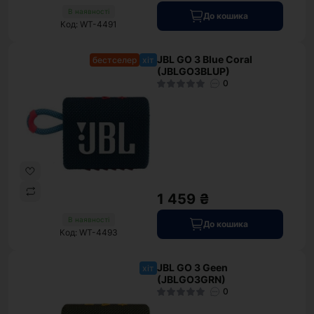
В наявності
До кошика
Код: WT-4491
JBL GO 3 Blue Coral
бестселер
хіт
(JBLGO3BLUP)
0
1 459 ₴
В наявності
До кошика
Код: WT-4493
JBL GO 3 Geen
хіт
(JBLGO3GRN)
0