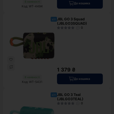
В наявності
До кошика
Код: WT-4494
JBL GO 3 Squad
хіт
(JBLGO3SQUAD)
0
1 379 ₴
В наявності
До кошика
Код: WT-5431
JBL GO 3 Teal
хіт
(JBLGO3TEAL)
0