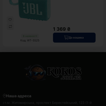
1 369 ₴
В наявності
До кошика
Код: WT-5525
Наша адреса
ст.м. Житомирська, проспект Берестейський, 123 (1-й