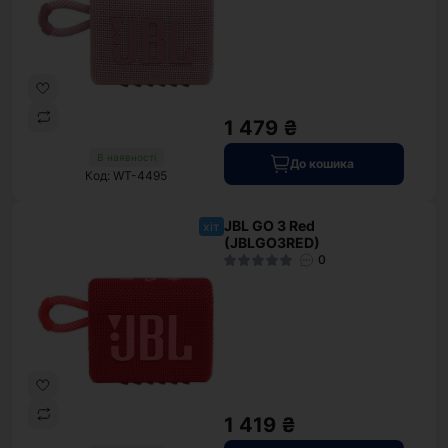
1 479 ₴
В наявності
До кошика
Код: WT-4495
JBL GO 3 Red
хіт
(JBLGO3RED)
0
1 419 ₴