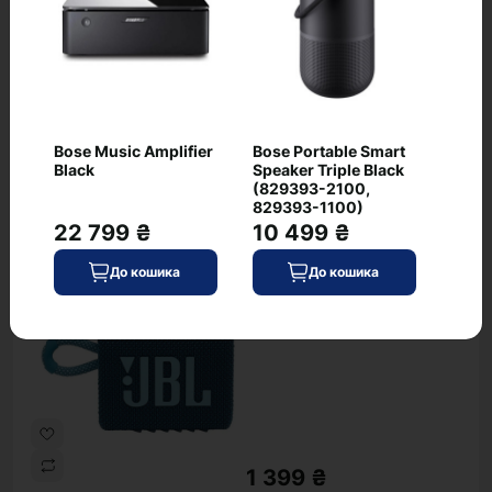
1 459 ₴
Bose Music Amplifier
Bose Portable Smart
Black
Speaker Triple Black
В наявності
(829393-2100,
До кошика
Код: WT-5526
829393-1100)
22 799 ₴
10 499 ₴
JBL GO 3 Blue
хіт
До кошика
До кошика
(JBLGO3BLU)
0
1 399 ₴