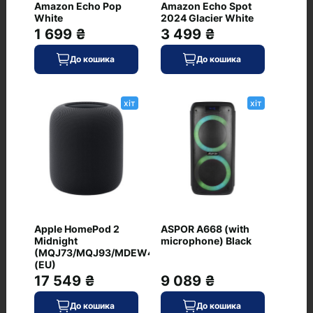
Amazon Echo Pop
Amazon Echo Spot
Які умови доставки для JBL Flip 7 White
White
2024 Glacier White
(JBLFLIP7WHT) CN
1 699 ₴
3 499 ₴
Яка ціна JBL Flip 7 White (JBLFLIP7WHT)
До кошика
До кошика
CN
хіт
хіт
Рекомендовані товари
JBL Flip Essential 2 Black
хіт
(JBLFLIPES2)
0
Apple HomePod 2
ASPOR A668 (with
Midnight
microphone) Black
(MQJ73/MQJ93/MDEW4AX)
(EU)
17 549 ₴
9 089 ₴
3 579 ₴
До кошика
До кошика