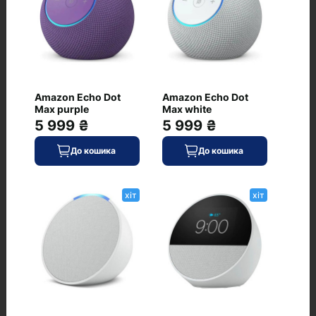
Немає питань про даний товар, станьте
першим і задайте своє питання.
Amazon Echo Dot
Amazon Echo Dot
Max purple
Max white
5 999 ₴
5 999 ₴
До кошика
До кошика
хіт
хіт
Часті питання про товар JBL Flip 7
White (JBLFLIP7WHT) CN
Чи є JBL Flip 7 White (JBLFLIP7WHT) CN у
наявності?