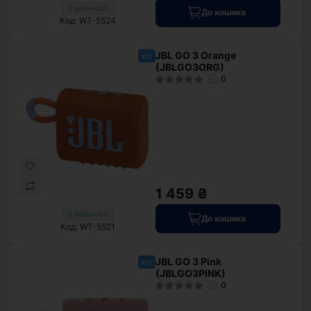
В наявності
До кошика
Код: WT-5524
JBL GO 3 Orange
хіт
(JBLGO3ORG)
0
1 459 ₴
В наявності
До кошика
Код: WT-5521
JBL GO 3 Pink
хіт
(JBLGO3PINK)
0