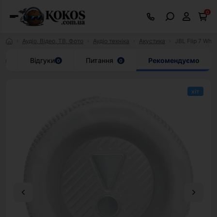
0
Аудіо, Відео, ТВ, Фото
Аудіо техніка
Акустика
JBL Flip 7 Whi
ки
Відгуки
Питання
Рекомендуємо
0
0
хіт