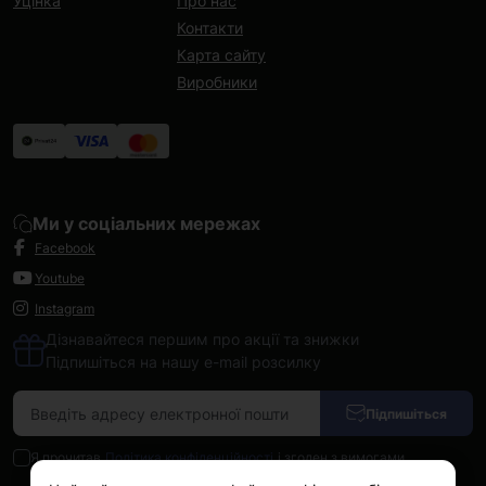
Уцінка
Про нас
Контакти
Карта сайту
Виробники
Ми у соціальних мережах
Facebook
Youtube
Instagram
Дізнавайтеся першим про акції та знижки
Підпишіться на нашу e-mail розсилку
Підпишіться
Я прочитав
Політика конфіденційності
і згоден з вимогами