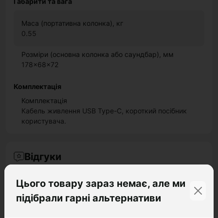
Габарити та вага
Маса (портативна колонка), кг
0.55
Розміри (основна колонка або саундбар), мм
178x68x72
Комплектація
Комплектація
Кабель живлення USB Type-C, короткий посібник
користувача.
Відгуки
+ Додати відгук
Цього товару зараз немає, але ми
підібрали гарні альтернативи