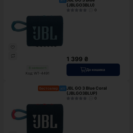
хіт
(JBLGO3BLU)
0
1 399 ₴
В наявності
До кошика
Код: WT-4491
JBL GO 3 Blue Coral
бестселер
хіт
(JBLGO3BLUP)
0