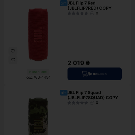
JBL Flip 7 Red
хіт
(JBLFLIP7RED) COPY
0
2 019 ₴
В наявності
До кошика
Код: WU-1454
JBL Flip 7 Squad
хіт
(JBLFLIP7SQUAD) COPY
0