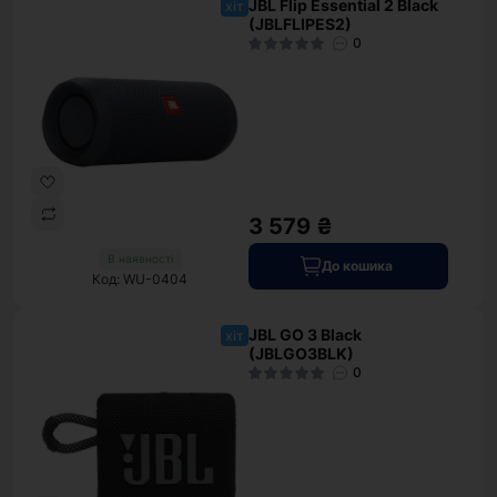
JBL Flip Essential 2 Black
хіт
(JBLFLIPES2)
0
3 579 ₴
В наявності
До кошика
Код: WU-0404
JBL GO 3 Black
хіт
(JBLGO3BLK)
0