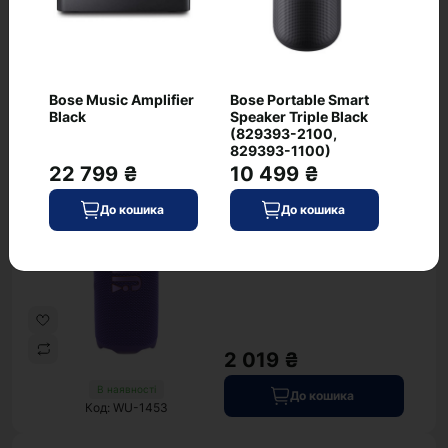
2 019 ₴
В наявності
Bose Music Amplifier
Bose Portable Smart
До кошика
Код: WU-1451
Black
Speaker Triple Black
(829393-2100,
829393-1100)
JBL Flip 7 Purple
хіт
22 799 ₴
10 499 ₴
(JBLFLIP7PUR) COPY
0
До кошика
До кошика
2 019 ₴
В наявності
До кошика
Код: WU-1453