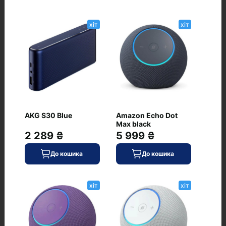
Немає відгуків про цей товар, станьте
першим, залиште свій відгук.
хіт
хіт
AKG S30 Blue
Amazon Echo Dot
Max black
2 289 ₴
5 999 ₴
Питання та відповіді
До кошика
До кошика
+ Додати питання
хіт
хіт
Немає питань про даний товар, станьте