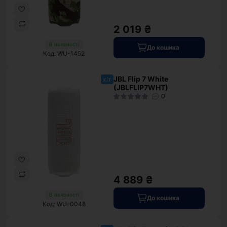
2 019 ₴
В наявності
До кошика
Код: WU-1452
JBL Flip 7 White
хіт
(JBLFLIP7WHT)
0
4 889 ₴
В наявності
До кошика
Код: WU-0048