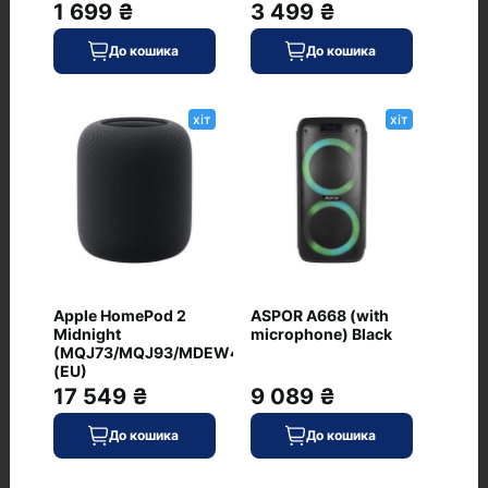
1 699 ₴
3 499 ₴
Яка ціна JBL Flip 6 Blue (JBLFLIP6BLU)
До кошика
До кошика
Рекомендовані товари
хіт
хіт
JBL Flip 6 Red
хіт
(JBLFLIP6RED)
0
Apple HomePod 2
ASPOR A668 (with
Midnight
microphone) Black
(MQJ73/MQJ93/MDEW4AX)
(EU)
17 549 ₴
9 089 ₴
4 239 ₴
В наявності
До кошика
До кошика
До кошика
Код: WT-4455