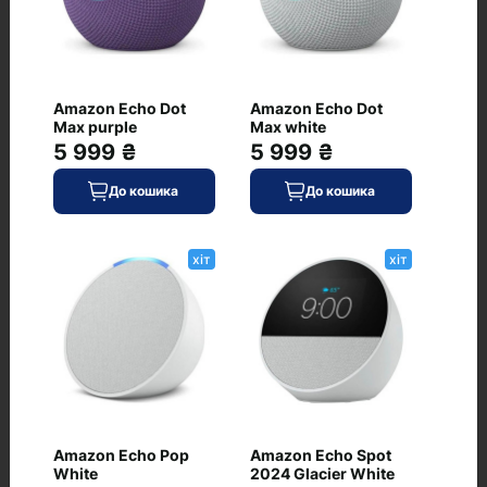
першим і задайте своє питання.
Amazon Echo Dot
Amazon Echo Dot
Max purple
Max white
5 999 ₴
5 999 ₴
До кошика
До кошика
хіт
хіт
Часті питання про товар JBL Flip 6
Blue (JBLFLIP6BLU)
Чи є JBL Flip 6 Blue (JBLFLIP6BLU) у
наявності?
Які умови доставки для JBL Flip 6 Blue
Amazon Echo Pop
Amazon Echo Spot
(JBLFLIP6BLU)
White
2024 Glacier White