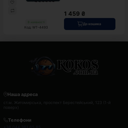
1 459 ₴
В наявності
До кошика
Код: WT-4493
Наша адреса
ст.м. Житомирська, проспект Берестейський, 123 (1-й
поверх)
Телефони
+38 044 361 65 85