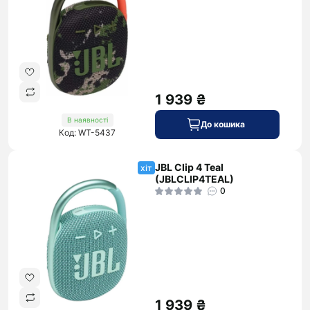
1 939 ₴
В наявності
До кошика
Код: WT-5437
JBL Clip 4 Teal
хіт
(JBLCLIP4TEAL)
0
1 939 ₴