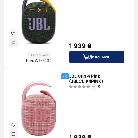
1 939 ₴
В наявності
До кошика
Код: WT-5434
JBL Clip 4 Pink
хіт
(JBLCLIP4PINK)
0
1 939 ₴