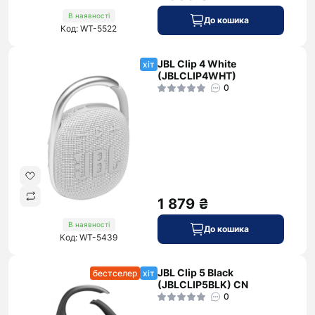
В наявності
До кошика
Код: WT-5522
JBL Clip 4 White
хіт
(JBLCLIP4WHT)
0
1 879 ₴
В наявності
До кошика
Код: WT-5439
JBL Clip 5 Black
бестселер
хіт
(JBLCLIP5BLK) CN
0