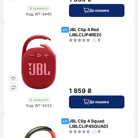
В наявності
До кошика
Код: WT-5440
JBL Clip 4 Red
хіт
(JBLCLIP4RED)
0
1 859 ₴
В наявності
До кошика
Код: WT-5433
JBL Clip 4 Squad
хіт
(JBLCLIP4SQUAD)
0