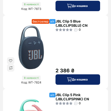
В наявності
До кошика
Код: WT-7873
JBL Clip 5 Blue
бестселер
хіт
(JBLCLIP5BLU) CN
0
2 386 ₴
В наявності
До кошика
Код: WT-7824
JBL Clip 5 Pink
хіт
(JBLCLIP5PINK) CN
0