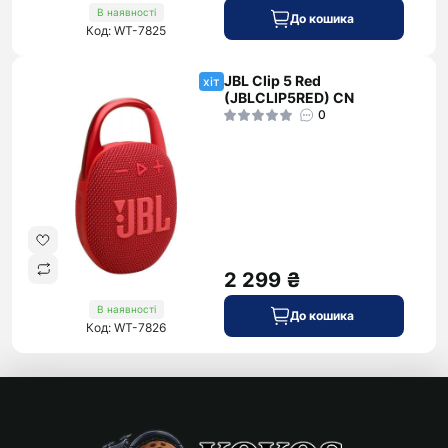
В наявності
До кошика
Код: WT-7825
JBL Clip 5 Red
хіт
(JBLCLIP5RED) CN
0
2 299 ₴
В наявності
До кошика
Код: WT-7826