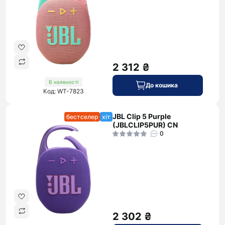
2 312 ₴
В наявності
До кошика
Код: WT-7823
JBL Clip 5 Purple
бестселер
хіт
(JBLCLIP5PUR) CN
0
2 302 ₴