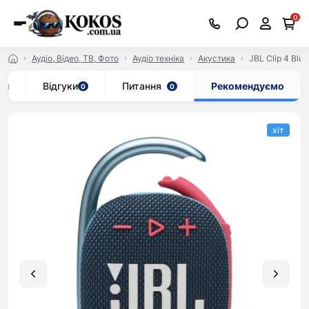
0
Аудіо, Відео, ТВ, Фото
Аудіо техніка
Акустика
JBL Clip 4 Blu
ки
Відгуки
Питання
Рекомендуємо
0
0
хіт