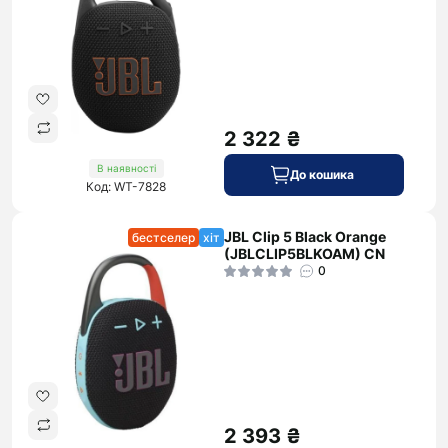
2 322 ₴
В наявності
До кошика
Код: WT-7828
JBL Clip 5 Black Orange
бестселер
хіт
(JBLCLIP5BLKOAM) CN
0
2 393 ₴