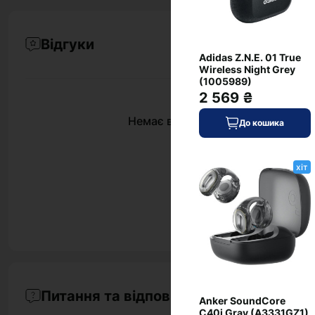
Відгуки
Adidas Z.N.E. 01 True
Wireless Night Grey
(1005989)
2 569 ₴
Немає відгуків про цей товар, ст
До кошика
хіт
Питання та відповіді
Anker SoundCore
C40i Gray (A3331GZ1)