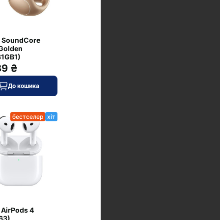
 SoundCore
Golden
1GB1)
89 ₴
До кошика
бестселер
хіт
 AirPods 4
63)