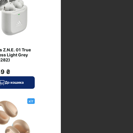
 Z.N.E. 01 True
ess Light Grey
6282)
49 ₴
До кошика
хіт