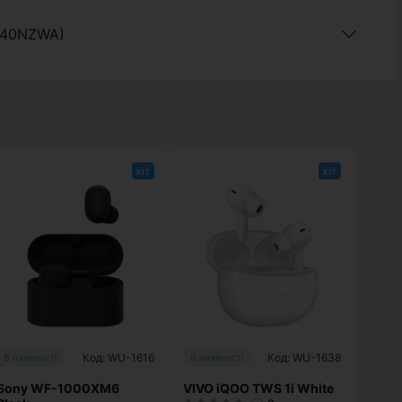
R640NZWA)
хіт
хіт
Код: WU-1616
Код: WU-1638
В наявності
В наявності
Sony WF-1000XM6
VIVO iQOO TWS 1i White