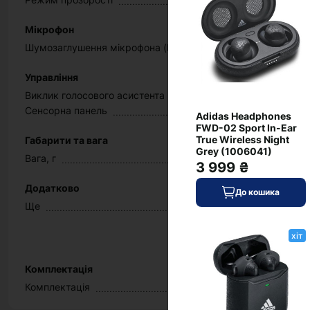
Мікрофон
Шумозаглушення мікрофона (ENC)
Управління
Виклик голосового асистента
Сенсорна панель
Adidas Headphones
FWD-02 Sport In-Ear
True Wireless Night
Габарити та вага
Grey (1006041)
Вага, г
3 999 ₴
Додатково
До кошика
Ще
хіт
Комплектація
Комплектація