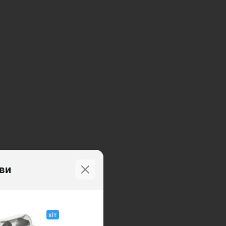
иви
хіт