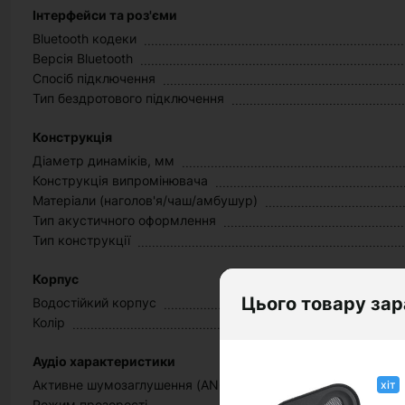
Інтерфейси та роз'єми
Bluetooth кодеки
Версія Bluetooth
Спосіб підключення
Тип бездротового підключення
Конструкція
Діаметр динаміків, мм
Конструкція випромінювача
Матеріали (наголов'я/чаш/амбушур)
Тип акустичного оформлення
Тип конструкції
Корпус
Цього товару зар
Водостійкий корпус
Колір
Аудіо характеристики
Активне шумозаглушення (ANC)
хіт
Режим прозорості