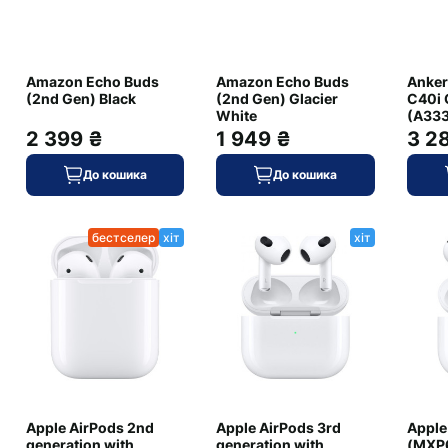
+ Додати відгук
Amazon Echo Buds
Amazon Echo Buds
Anker
(2nd Gen) Black
(2nd Gen) Glacier
C40i 
White
(A333
2 399 ₴
1 949 ₴
3 2
аньте першим, залиште свій відгук.
До кошика
До кошика
бестселер
хіт
хіт
+ Додати питання
Apple AirPods 2nd
Apple AirPods 3rd
Apple
generation with
generation with
(MXP