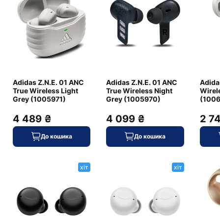
є
є
є
Adidas Z.N.E. 01 ANC
Adidas Z.N.E. 01 ANC
Adidas
True Wireless Light
True Wireless Night
Wirel
Grey (1005971)
Grey (1005970)
(100
5,1 (навушник), 44,3 (кейс)
4 489 ₴
4 099 ₴
2 7
До кошика
До кошика
датчик кісткової провідності (VPU), датчик сили
натискання та торкання, короткохвильовий ІЧ датчик
наближення (SWIR), акселерометр, гіроскопічний
хіт
хіт
датчик, датчик Холла
зарядний кейс, кабель USB Type-C