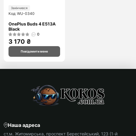
Закінчився
Код: WU-0340
OnePlus Buds 4 E513A
Black
0
3 170 ₴
Повідомити мене
Наша адреса
ст.м. Житомирська, проспект Берестейський, 123 (1-й