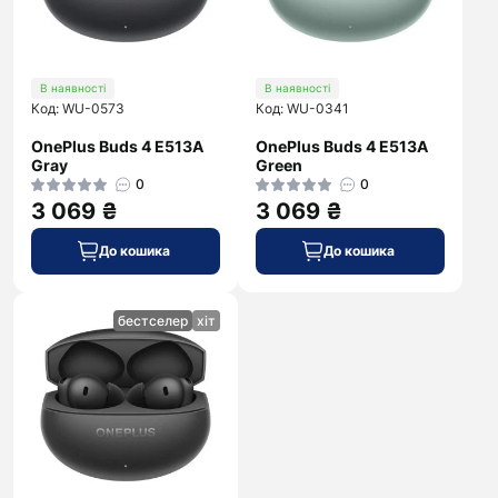
В наявності
В наявності
Код: WU-0573
Код: WU-0341
OnePlus Buds 4 E513A
OnePlus Buds 4 E513A
Gray
Green
0
0
3 069 ₴
3 069 ₴
До кошика
До кошика
бестселер
хіт