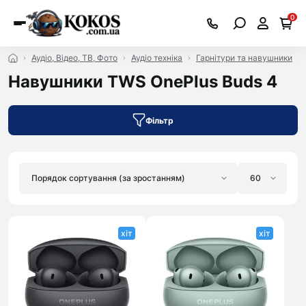
0
Аудіо, Відео, ТВ, Фото
Аудіо техніка
Гарнiтури та навушники
Навушники TWS OnePlus Buds 4
Фільтр
хіт
хіт