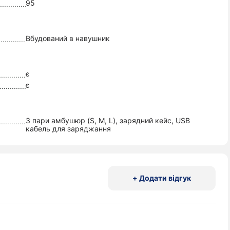
95
Вбудований в навушник
є
є
3 пари амбушюр (S, M, L), зарядний кейс, USB
кабель для заряджання
+ Додати відгук