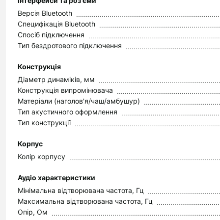
Інтерфейси та роз'єми
Версія Bluetooth
Специфікація Bluetooth
Спосіб підключення
Тип бездротового підключення
Конструкція
Діаметр динаміків, мм
Конструкція випромінювача
Матеріали (наголов'я/чаш/амбушур)
Тип акустичного оформлення
Тип конструкції
Корпус
Колір корпусу
Аудіо характеристики
Мінімальна відтворювана частота, Гц
Максимальна відтворювана частота, Гц
Опір, Ом