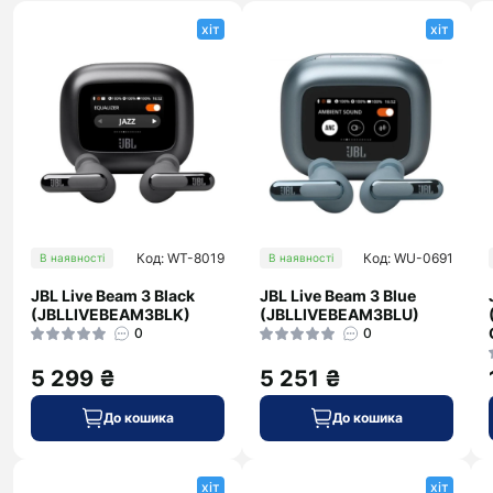
хіт
хіт
Код: WT-8019
Код: WU-0691
В наявності
В наявності
JBL Live Beam 3 Black
JBL Live Beam 3 Blue
(JBLLIVEBEAM3BLK)
(JBLLIVEBEAM3BLU)
0
0
5 299 ₴
5 251 ₴
До кошика
До кошика
хіт
хіт