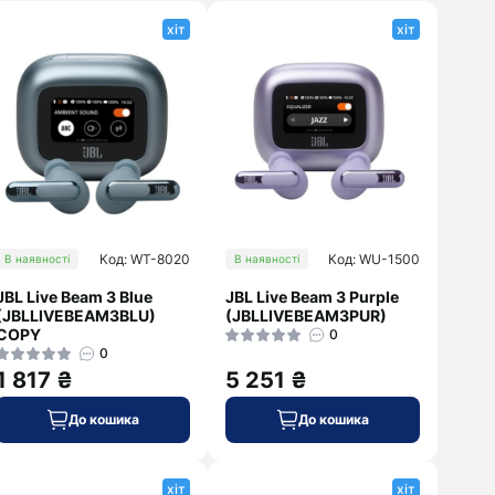
хіт
хіт
Код: WT-8020
Код: WU-1500
В наявності
В наявності
JBL Live Beam 3 Blue
JBL Live Beam 3 Purple
(JBLLIVEBEAM3BLU)
(JBLLIVEBEAM3PUR)
COPY
0
0
1 817 ₴
5 251 ₴
До кошика
До кошика
хіт
хіт