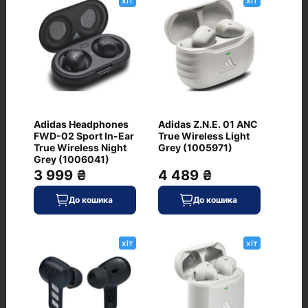
хіт
хіт
Питання та відповіді
Adidas Headphones
Adidas Z.N.E. 01 ANC
FWD-02 Sport In-Ear
True Wireless Light
True Wireless Night
Grey (1005971)
+ Додати питання
Grey (1006041)
3 999 ₴
4 489 ₴
До кошика
До кошика
Немає питань про даний товар, станьте
першим і задайте своє питання.
хіт
хіт