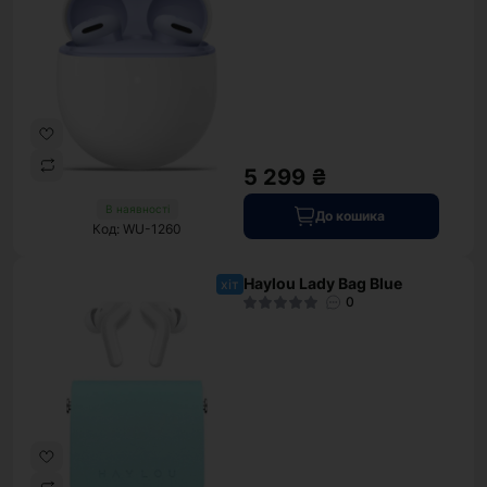
5 299 ₴
В наявності
До кошика
Код: WU-1260
Haylou Lady Bag Blue
хіт
0