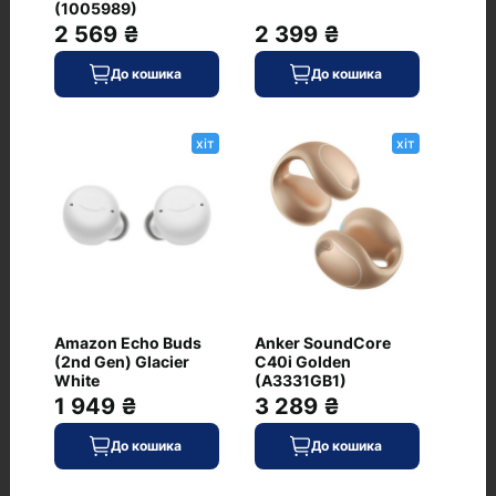
(1005989)
2 569 ₴
2 399 ₴
Рекомендовані товари
До кошика
До кошика
Bose QuietComfort Ultra
хіт
хіт
хіт
Earbuds 2nd Gen Black
(896637-0010)
0
Amazon Echo Buds
Anker SoundCore
10 999 ₴
(2nd Gen) Glacier
C40i Golden
White
(A3331GB1)
В наявності
До кошика
1 949 ₴
3 289 ₴
Код: WU-1217
До кошика
До кошика
Bose QuietComfort Ultra
хіт
Earbuds 2nd Gen Deep