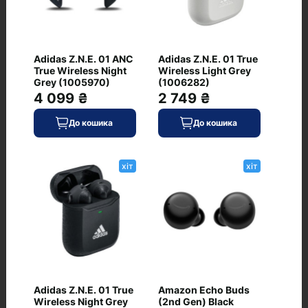
Adidas Z.N.E. 01 ANC
Adidas Z.N.E. 01 True
True Wireless Night
Wireless Light Grey
Grey (1005970)
(1006282)
Часті питання про товар Bose
4 099 ₴
2 749 ₴
QuietComfort Earbuds II Triple Black
До кошика
До кошика
(870730-0010)
хіт
хіт
Чи є Bose QuietComfort Earbuds II Triple
Black (870730-0010) у наявності?
Які умови доставки для Bose
QuietComfort Earbuds II Triple Black
(870730-0010)
Яка ціна Bose QuietComfort Earbuds II
Adidas Z.N.E. 01 True
Amazon Echo Buds
Triple Black (870730-0010)
Wireless Night Grey
(2nd Gen) Black