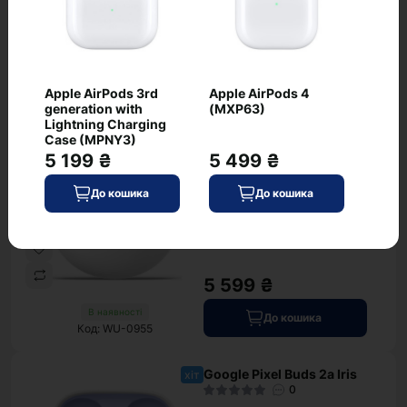
5 958 ₴
В наявності
До кошика
Код: WU-1579
Apple AirPods 3rd
Apple AirPods 4
Google Pixel Buds 2a
хіт
generation with
(MXP63)
Hazel
Lightning Charging
0
Case (MPNY3)
5 199 ₴
5 499 ₴
До кошика
До кошика
5 599 ₴
В наявності
До кошика
Код: WU-0955
Google Pixel Buds 2a Iris
хіт
0