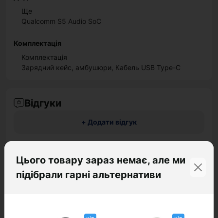
Ще
Qualcomm S5 Audio SoC
Комплектація
Комплектація
Зарядний кейс, амбушюри, Кабель USB Type-C
Відгуки
+ Додати відгук
Цього товару зараз немає, але ми
підібрали гарні альтернативи
Немає відгуків про цей товар, станьте
першим, залиште свій відгук.