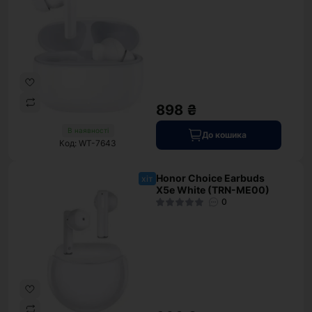
898 ₴
В наявності
До кошика
Код: WT-7643
Honor Choice Earbuds
хіт
X5e White (TRN-ME00)
0