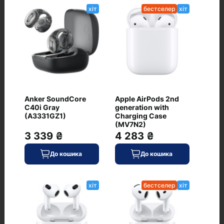
Plum (896637-0030)
хіт
бестселер
хіт
0
12 499 ₴
Anker SoundCore
Apple AirPods 2nd
В наявності
До кошика
C40i Gray
generation with
Код: WU-1359
(A3331GZ1)
Charging Case
(MV7N2)
Google Pixel Buds 2a Fog
хіт
3 339 ₴
4 283 ₴
0
До кошика
До кошика
хіт
бестселер
хіт