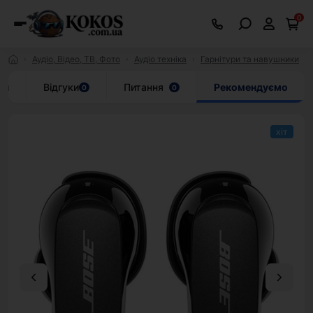
0
Аудіо, Відео, ТВ, Фото
Аудіо техніка
Гарнiтури та навушники
ки
Відгуки
Питання
Рекомендуємо
0
0
хіт