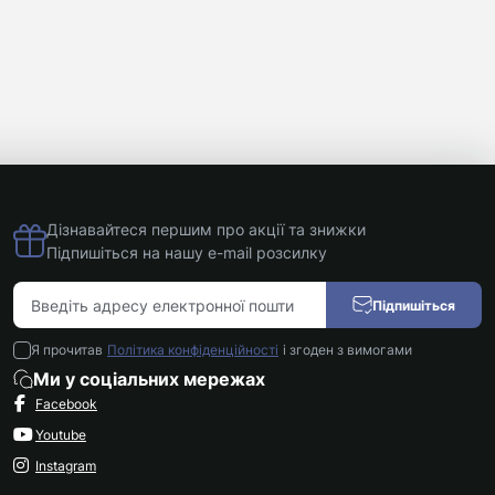
Sony
Marshall
ZTE
Sony
Дивитися
Xiaomi
далі
Дізнавайтеся першим про акції та знижки
Підпишіться на нашу e-mail розсилку
Підпишіться
Я прочитав
Політика конфіденційності
і згоден з вимогами
Ми у соціальних мережах
Facebook
Youtube
Instagram