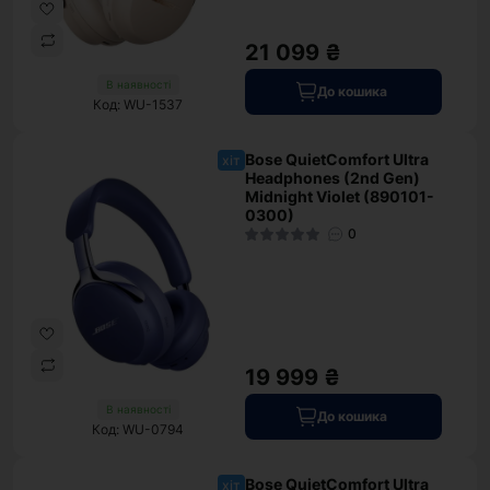
21 099 ₴
В наявності
До кошика
Код: WU-1537
Bose QuietComfort Ultra
хіт
Headphones (2nd Gen)
Midnight Violet (890101-
0300)
0
19 999 ₴
В наявності
До кошика
Код: WU-0794
Bose QuietComfort Ultra
хіт