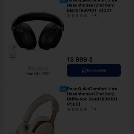
хіт
Headphones (2nd Gen)
Black (890101-0100)
0
15 999 ₴
В наявності
До кошика
Код: WU-0792
Bose QuietComfort Ultra
хіт
Headphones (2nd Gen)
Driftwood Sand (890101-
0500)
0