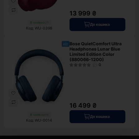
13 999 ₴
В наявності
До кошика
Код: WU-0398
Bose QuietComfort Ultra
хіт
Headphones Lunar Blue
Limited Edition Color
(880066-1200)
0
16 499 ₴
В наявності
До кошика
Код: WU-0014