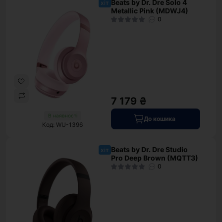
Beats by Dr. Dre Solo 4
хіт
Metallic Pink (MDWJ4)
0
7 179 ₴
В наявності
До кошика
Код: WU-1396
Beats by Dr. Dre Studio
хіт
Pro Deep Brown (MQTT3)
0