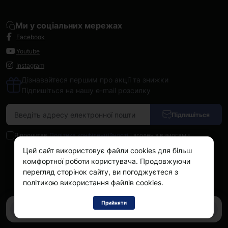
Ми у соціальних мережах
Facebook
Youtube
Instagram
Дізнавайтеся першим про акції та знижки
Підпишіться на нашу e-mail розсилку
Підпишіться
Я прочитав
Політика конфіденційності
і згоден з вимогами
Цей сайт використовує файли cookies для більш
комфортної роботи користувача. Продовжуючи
перегляд сторінок сайту, ви погоджуєтеся з
Kokos.com.ua © 2026
політикою використання файлів cookies.
Прийняти
0
0