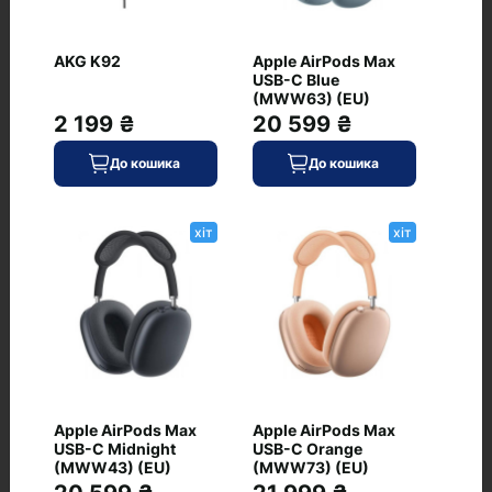
Питання та відповіді
AKG K92
Apple AirPods Max
USB-C Blue
+ Додати питання
(MWW63) (EU)
2 199 ₴
20 599 ₴
До кошика
До кошика
Немає питань про даний товар, станьте
хіт
хіт
першим і задайте своє питання.
Apple AirPods Max
Apple AirPods Max
USB-C Midnight
USB-C Orange
(MWW43) (EU)
(MWW73) (EU)