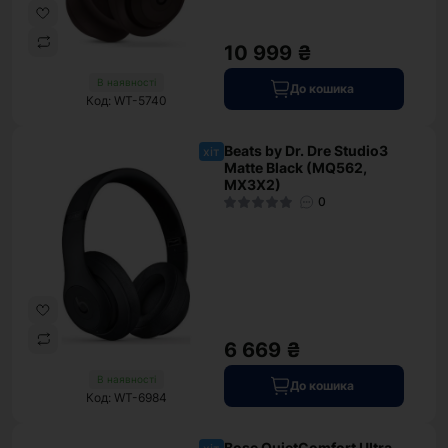
10 999 ₴
В наявності
До кошика
Код: WT-5740
Beats by Dr. Dre Studio3
хіт
Matte Black (MQ562,
MX3X2)
0
6 669 ₴
В наявності
До кошика
Код: WT-6984
Bose QuietComfort Ultra