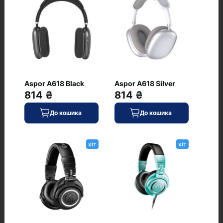
Beats by Dr. Dre Solo 4
хіт
Black/Gold (MC2L4)
0
Aspor A618 Black
Aspor A618 Silver
814 ₴
814 ₴
7 099 ₴
До кошика
До кошика
В наявності
До кошика
Код: WT-9155
хіт
хіт
Beats by Dr. Dre Solo 4
хіт
Cloud Pink (MUW33)
0