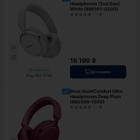
Headphones (2nd Gen)
White (890101-0200)
0
16 199 ₴
В наявності
До кошика
Код: WU-0793
Bose QuietComfort Ultra
хіт
Headphones Deep Plum
(880066–1500)
0