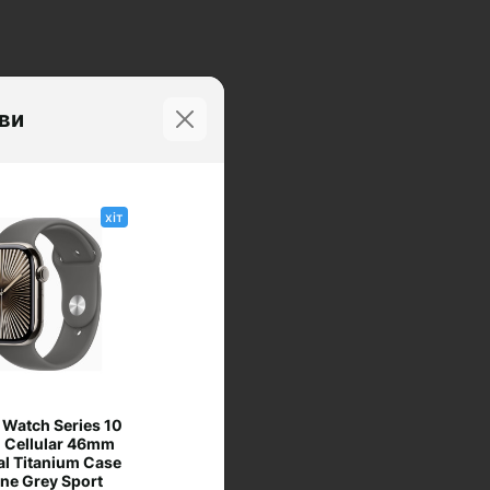
иви
хіт
 Watch Series 10
 Cellular 46mm
al Titanium Case
one Grey Sport