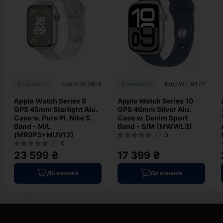
Код: K-512954
Код: WT-9472
В наявності
В наявності
Apple Watch Series 9
Apple Watch Series 10
GPS 45mm Starlight Alu.
GPS 46mm Silver Alu.
Case w. Pure Pl. Nike S.
Case w. Denim Sport
Band - M/L
Band - S/M (MWWL3)
(MR9P3+MUV13)
0
0
23 599 ₴
17 399 ₴
До кошика
До кошика