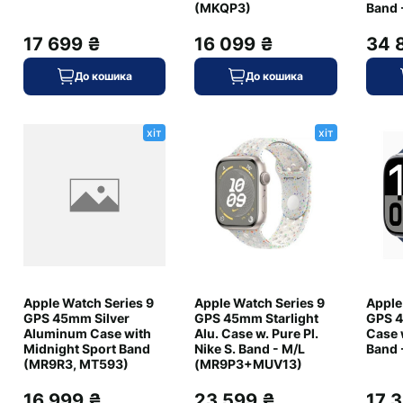
(MKQP3)
Band 
17 699 ₴
16 099 ₴
34 
До кошика
До кошика
and для Watch 49mm - Midnight (MQEE3)
t (MQEE3) у наявності?
хіт
хіт
atch 49mm - Midnight (MQEE3)
dnight (MQEE3)
Apple Watch Series 9
Apple Watch Series 9
Apple
GPS 45mm Silver
GPS 45mm Starlight
GPS 4
Aluminum Case with
Alu. Case w. Pure Pl.
Case 
Midnight Sport Band
Nike S. Band - M/L
Band
(MR9R3, MT593)
(MR9P3+MUV13)
хіт
хіт
16 999 ₴
23 599 ₴
17 