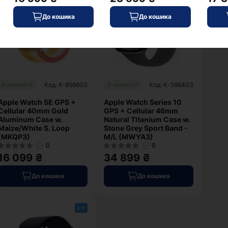
До кошика
До кошика
Код: K-856603
Код: K-388403
В наявності
В наявності
Apple Watch SE GPS +
Apple Watch Series 10
Cellular 40mm Gold
GPS + Cellular 46mm
Aluminum Case w.
Natural Titanium Case w.
Maize/White S. Loop
Stone Grey Sport Band -
(MKQP3)
M/L (MWYA3)
0
0
16 099 ₴
34 899 ₴
До кошика
До кошика
хіт