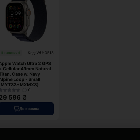
Код: WU-0513
В наявності
Apple Watch Ultra 2 GPS
+ Cellular 49mm Natural
Titan. Case w. Navy
Alpine Loop - Small
(MYT33+MXMX3)
0
29 596 ₴
До кошика