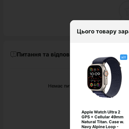
Цього товару зар
Питання та відповіді
хіт
Немає питань про даний товар, ста
Apple Watch Ultra 2
GPS + Cellular 49mm
Natural Titan. Case w.
Navy Alpine Loop -