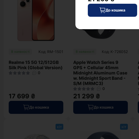
До кошика
Код: RM-1501
Код: K-726052
В наявності
В наявності
Realme 15 5G 12/512GB
Apple Watch Series 9
Silk Pink (Global Version)
GPS + Cellular 45mm
Midnight Aluminum Case
0
w. Midnight Sport Band -
S/M (MRMC3)
0
17 699 ₴
21 299 ₴
До кошика
До кошика
хіт
хіт