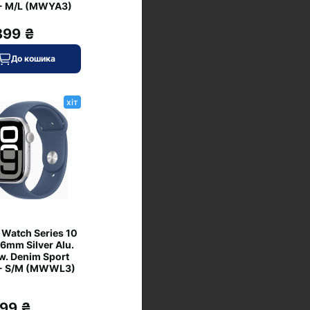
- M/L (MWYA3)
899 ₴
До кошика
хіт
 Watch Series 10
6mm Silver Alu.
w. Denim Sport
 - S/M (MWWL3)
399 ₴