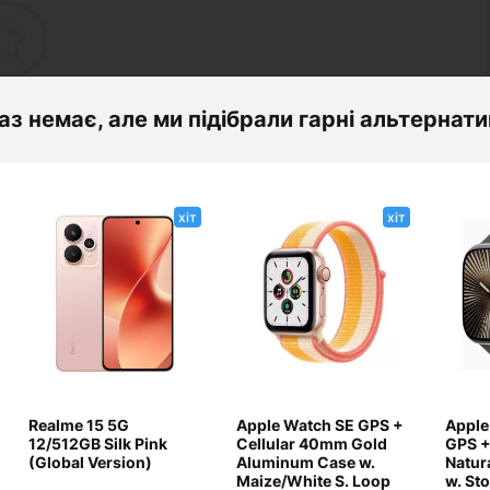
аз немає, але ми підібрали гарні альтернат
+ Додати питання
хіт
хіт
ньте першим і задайте своє питання.
Realme 15 5G
Apple Watch SE GPS +
Apple
12/512GB Silk Pink
Cellular 40mm Gold
GPS +
(Global Version)
Aluminum Case w.
Natur
Maize/White S. Loop
w. St