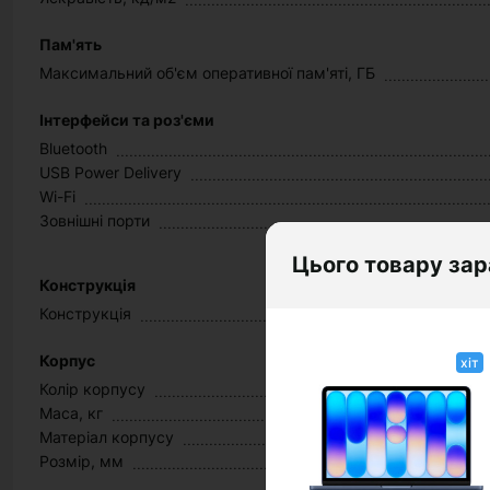
Пам'ять
Максимальний об'єм оперативної пам'яті, ГБ
Інтерфейси та роз'єми
Bluetooth
USB Power Delivery
Wi-Fi
Зовнішні порти
Цього товару зар
Конструкція
Конструкція
Корпус
хіт
Колір корпусу
Маса, кг
Матеріал корпусу
Розмір, мм