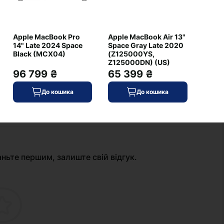
є
36,5
Apple MacBook Pro
Apple MacBook Air 13"
є
14" Late 2024 Space
Space Gray Late 2020
Black (MCX04)
(Z125000YS,
жовтий
Z125000DN) (US)
96 799 ₴
65 399 ₴
До кошика
До кошика
+ Додати відгук
аньте першим, залиште свій відгук.