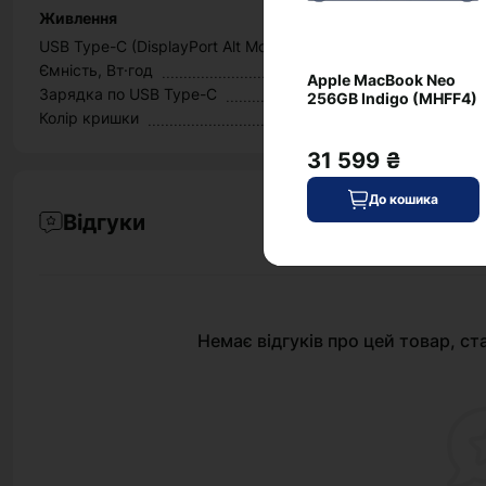
Живлення
USB Type-C (DisplayPort Alt Mode)
Ємність, Вт·год
Apple MacBook Neo
Зарядка по USB Type-C
256GB Indigo (MHFF4)
Колір кришки
31 599 ₴
До кошика
Відгуки
Немає відгуків про цей товар, ст