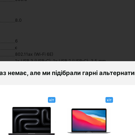
8.0
6
є
802.11ax (Wi-Fi 6E)
1x USB 3 (USB-C), 1x USB 2 (USB-C), 3.5 mm
headphone jack
аз немає, але ми підібрали гарні альтернат
Класичний
хіт
хіт
жовтий
1,23
алюміній
297,5x206,4x12,7