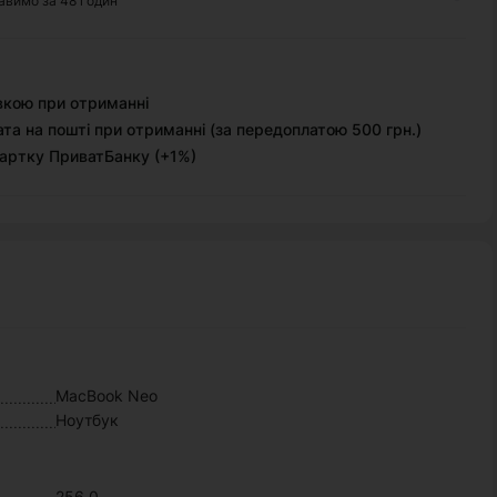
авимо за 48 годин
вкою при отриманні
та на пошті при отриманні (за передоплатою 500 грн.)
артку ПриватБанку (+1%)
MacBook Neo
Ноутбук
256.0