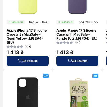
Код: WU-0741
Код: WU-0742
В наявності
В наявності
Apple iPhone 17 Silicone
Apple iPhone 17 Silicone
Case with MagSafe –
Case with MagSafe –
Neon Yellow (MGEV4)
Purple Fog (MGF04) (EU)
(EU)
0
0
1 413 ₴
1 413 ₴
До кошика
До кошика
хіт
хіт