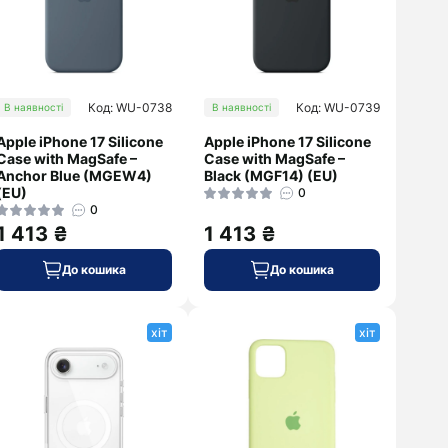
Код: WU-0738
Код: WU-0739
В наявності
В наявності
Apple iPhone 17 Silicone
Apple iPhone 17 Silicone
Case with MagSafe –
Case with MagSafe –
Anchor Blue (MGEW4)
Black (MGF14) (EU)
(EU)
0
0
1 413 ₴
1 413 ₴
До кошика
До кошика
хіт
хіт