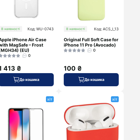
Код: WU-0743
Код: ACS_I_13
В наявності
В наявності
Apple iPhone Air Case
Original Full Soft Case for
with MagSafe – Frost
iPhone 11 Pro (Avocado)
(MGH34) (EU)
0
0
1 413 ₴
100 ₴
До кошика
До кошика
хіт
хіт