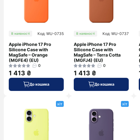
Код: WU-0735
Код: WU-0737
В наявності
В наявності
Apple iPhone 17 Pro
Apple iPhone 17 Pro
Silicone Case with
Silicone Case with
MagSafe – Orange
MagSafe – Terra Cotta
(MGFE4) (EU)
(MGFJ4) (EU)
0
0
1 413 ₴
1 413 ₴
До кошика
До кошика
хіт
хіт