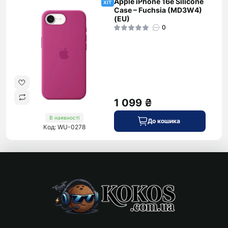
Apple iPhone 16e Silicone
хіт
Case – Fuchsia (MD3W4)
(EU)
0
1 099 ₴
В наявності
До кошика
Код: WU-0278