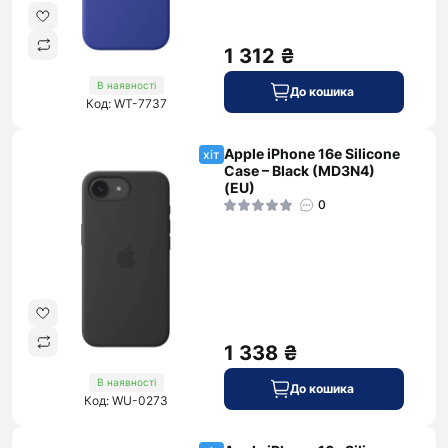
1 312 ₴
В наявності
До кошика
Код: WT-7737
Apple iPhone 16e Silicone
хіт
Case – Black (MD3N4)
(EU)
0
1 338 ₴
В наявності
До кошика
Код: WU-0273