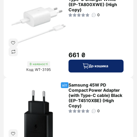
(EP-TA800XWE) (High
Copy)
0
661 ₴
В наявності
До кошика
Код: WT-3195
Samsung 45W PD
хіт
Compact Power Adapter
(with Type-C cable) Black
(EP-T4510XBE) (High
Copy)
0