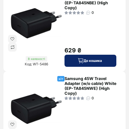
(EP-TA845NBE) (High
Copy)
0
629 ₴
В наявності
До кошика
Код: WT-5486
Samsung 45W Travel
хіт
Adapter (w/o cable) White
(EP-TA845NWE) (High
Copy)
0