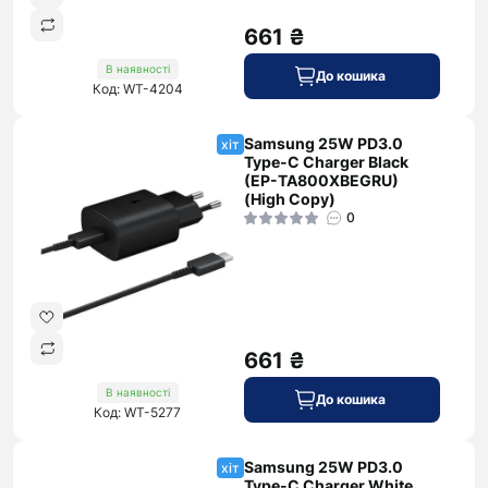
661 ₴
В наявності
До кошика
Код: WT-4204
Samsung 25W PD3.0
хіт
Type-C Charger Black
(EP-TA800XBEGRU)
(High Copy)
0
661 ₴
В наявності
До кошика
Код: WT-5277
Samsung 25W PD3.0
хіт
Type-C Charger White