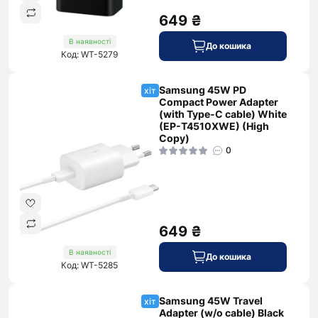
649 ₴
В наявності
До кошика
Код: WT-5279
Samsung 45W PD
хіт
Compact Power Adapter
(with Type-C cable) White
(EP-T4510XWE) (High
Copy)
0
649 ₴
В наявності
До кошика
Код: WT-5285
Samsung 45W Travel
хіт
Adapter (w/o cable) Black