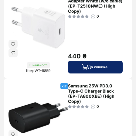
Adapter White (w/o cable)
(EP-T2510NWE) (High
Copy)
0
440 ₴
В наявності
До кошика
Код: WT-9859
Samsung 25W PD3.0
хіт
Type-C Charger Black
(EP-TA800XBE) (High
Copy)
0