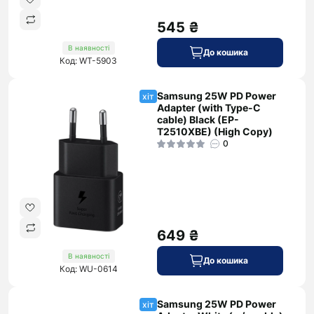
545 ₴
В наявності
До кошика
Код: WT-5903
Samsung 25W PD Power
хіт
Adapter (with Type-C
cable) Black (EP-
T2510XBE) (High Copy)
0
649 ₴
В наявності
До кошика
Код: WU-0614
Samsung 25W PD Power
хіт