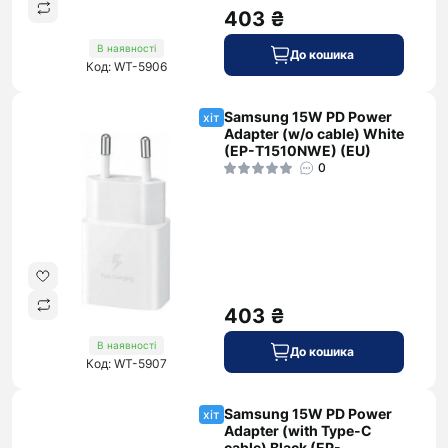
403 ₴
В наявності
До кошика
Код: WT-5906
Samsung 15W PD Power
хіт
Adapter (w/o cable) White
(EP-T1510NWE) (EU)
0
403 ₴
В наявності
До кошика
Код: WT-5907
Samsung 15W PD Power
хіт
Adapter (with Type-C
cable) Black (EP-