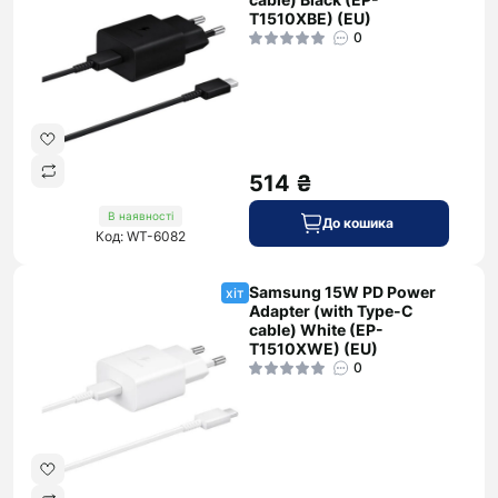
T1510XBE) (EU)
0
514 ₴
В наявності
До кошика
Код: WT-6082
Samsung 15W PD Power
хіт
Adapter (with Type-C
cable) White (EP-
T1510XWE) (EU)
0