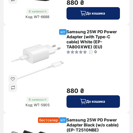
880 ₴
В наявності
До кошика
Код: WT-6688
Samsung 25W PD Power
хіт
Adapter (with Type-C
cable) White (EP-
TA800XWE) (EU)
0
880 ₴
В наявності
До кошика
Код: WT-5905
Samsung 25W PD Power
бестселер
хіт
Adapter Black (w/o cable)
(EP-T2510NBE)