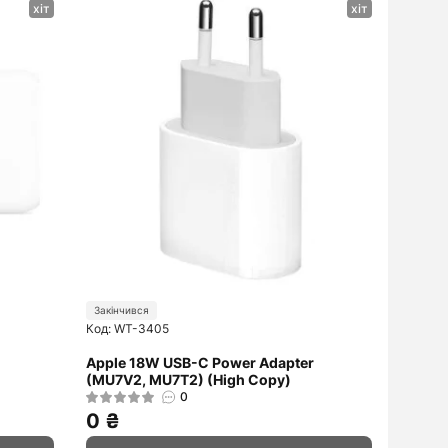
хіт
хіт
Закінчився
Код: WT-3405
Apple 18W USB-C Power Adapter
(MU7V2, MU7T2) (High Copy)
0
0 ₴