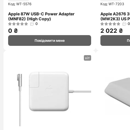
Код: WT-5576
Код: WT-7203
Apple 87W USB-C Power Adapter
Apple A2676 3
(MNF82) (High Copy)
(MW2K3) US P
0
0
0 ₴
2 022 ₴
Повідомити мене
П
хіт