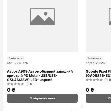
Закінчився
Закінчився
Код: K-760575
Код: K-298263
Aspor A909 Автомобільний зарядний
Google Pixel F
пристрій PD Metal (USB/USB-
(GA09856-EU)
C/3.4A/38W) LED- чорний
0
0
0 ₴
0 ₴
Повідомити мене
П