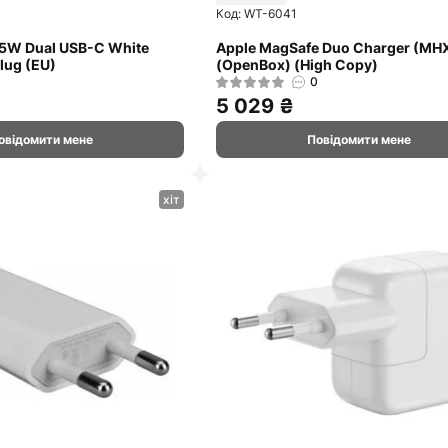
Код: WT-6041
5W Dual USB-C White
Apple MagSafe Duo Charger (MH
lug (EU)
(OpenBox) (High Copy)
0
5 029 ₴
овідомити мене
Повідомити мене
хіт