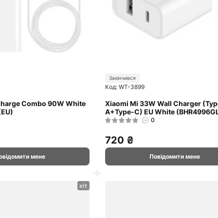
Закінчився
Код: WT-3899
Charge Combo 90W White
Xiaomi Mi 33W Wall Charger (Typ
(EU)
A+Type-C) EU White (BHR4996G
0
720 ₴
овідомити мене
Повідомити мене
хіт