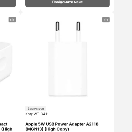
Повідомити мене
хіт
хіт
Закінчився
Код: WT-3411
pact
Apple 5W USB Power Adapter A2118
 (High
(MGN13) (High Copy)