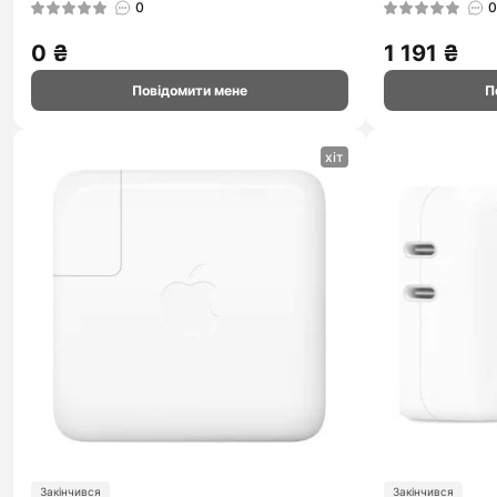
0
0
0 ₴
1 191 ₴
Повідомити мене
П
хіт
Закінчився
Закінчився