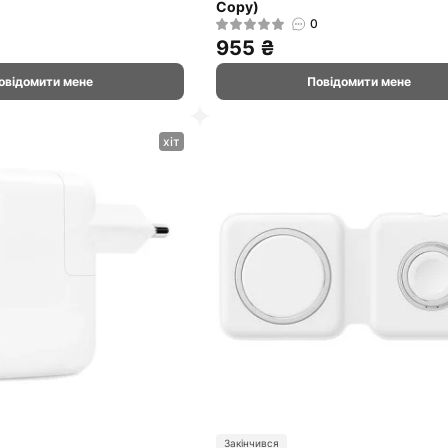
Copy)
0
955 ₴
овідомити мене
Повідомити мене
хіт
Закінчився