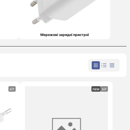
Sony
Marshall
ZTE
Sony
Дивитися
Xiaomi
далі
Мережеві зарядні пристрої
хіт
new
хіт