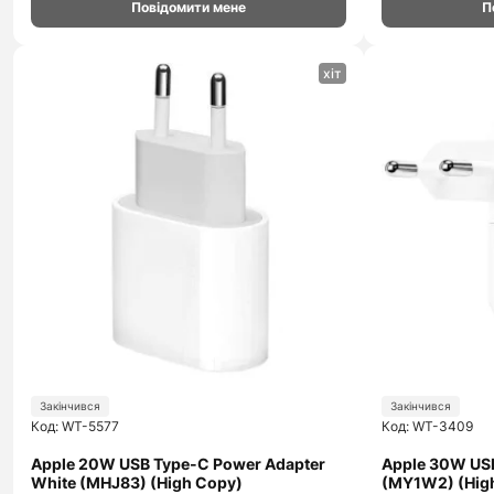
Повідомити мене
П
хіт
Закінчився
Закінчився
Код: WT-5577
Код: WT-3409
Apple 20W USB Type-C Power Adapter
Apple 30W US
White (MHJ83) (High Copy)
(MY1W2) (Hig