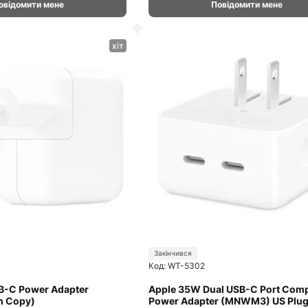
овідомити мене
Повідомити мене
хіт
Закінчився
Код: WT-5302
B-C Power Adapter
Apple 35W Dual USB-C Port Com
h Copy)
Power Adapter (MNWM3) US Plug