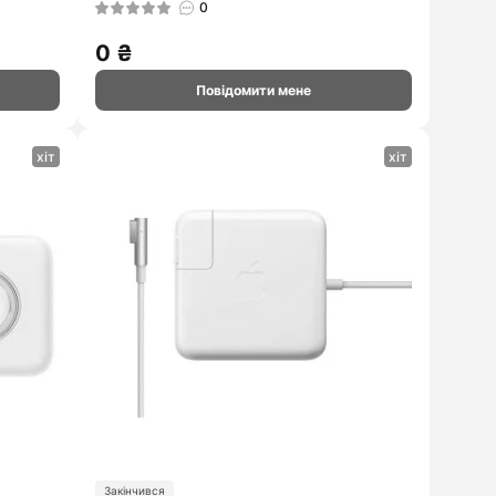
0
0 ₴
Повідомити мене
хіт
хіт
Закінчився