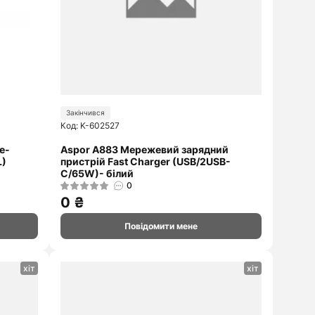
Закінчився
Код: K-602527
e-
Aspor A883 Мережевий зарядний
L)
пристрій Fast Charger (USB/2USB-
C/65W)- білий
0
0 ₴
Повідомити мене
хіт
хіт