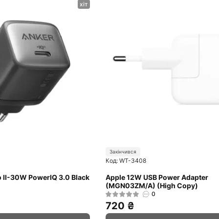
хіт
Закінчився
Код: WT-3408
o II-30W PowerIQ 3.0 Black
Apple 12W USB Power Adapter
(MGN03ZM/A) (High Copy)
0
720 ₴