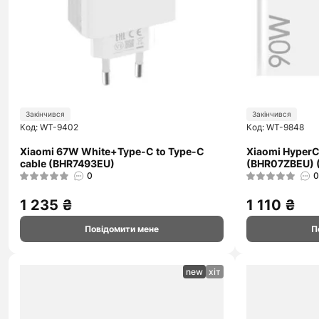
Закінчився
Закінчився
Код: WT-9402
Код: WT-9848
Xiaomi 67W White+Type-C to Type-C
Xiaomi Hyper
cable (BHR7493EU)
(BHR07ZBEU) 
0
0
1 235 ₴
1 110 ₴
Повідомити мене
П
new
хіт