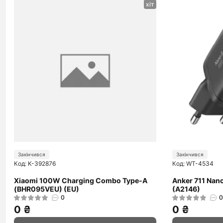
хіт
Закінчився
Закінчився
Код: K-392876
Код: WT-4534
Xiaomi 100W Charging Combo Type-A
Anker 711 Nan
(BHR095VEU) (EU)
(A2146)
0
0
0 ₴
0 ₴