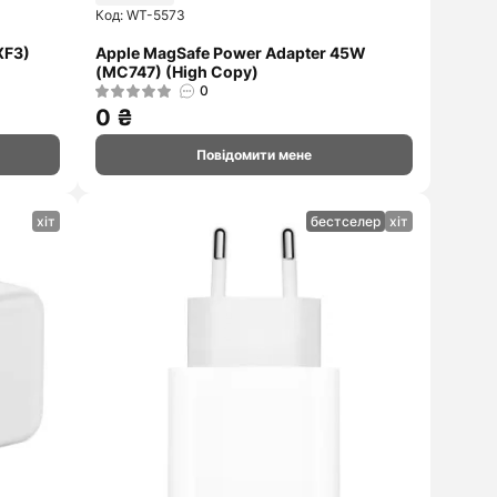
Код: WT-5573
XF3)
Apple MagSafe Power Adapter 45W
(MC747) (High Copy)
0
0 ₴
Повідомити мене
хіт
бестселер
хіт