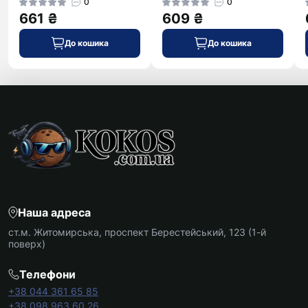
0
0
661 ₴
609 ₴
До кошика
До кошика
Наша адреса
ст.м. Житомирська, проспект Берестейський, 123 (1-й
поверх)
Телефони
+38 044 361 65 85
+38 098 963 60 26