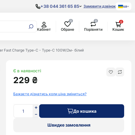
+38 044 361 65 85
Замовити дзвінок
ua
0
0
0
Samsung
Обране
Порівняти
Кабінет
Кошик
Процесори
AKG
Xiaomi
Original
Материнські
Amazon
POCO
Copy
плати
Anker
Google
r Fast Charge Type-C - Type-C 100W/2м- білий
Відеокарти
Apple
Pixel
Жорсткі
Міські
Aspor
OnePlus
диски
рюкзаки
Bang&Olufsen
Oppo
Є в наявності
Beats By Dr.
Realme
229 ₴
Dre
Blackview
Bose
Doogee
Бажаєте дізнатись коли ціна зміниться?
Bowers &
Honor
Wilkins
Huawei
До кошика
Google
Nokia
Harman/Kardon
Nothing
Швидке замовлення
Huawei
Oukitel
JBL