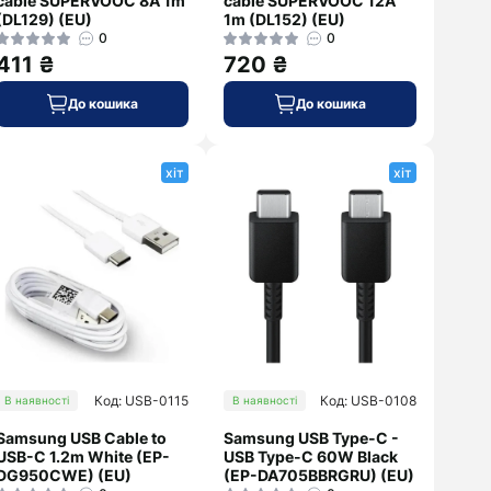
cable SUPERVOOC 8A 1m
cable SUPERVOOC 12A
(DL129) (EU)
1m (DL152) (EU)
0
0
411 ₴
720 ₴
До кошика
До кошика
хіт
хіт
Код: USB-0115
Код: USB-0108
В наявності
В наявності
Samsung USB Cable to
Samsung USB Type-C -
USB-C 1.2m White (EP-
USB Type-C 60W Black
DG950CWE) (EU)
(EP-DA705BBRGRU) (EU)