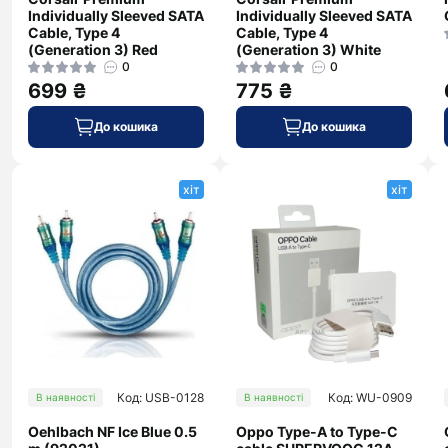
Individually Sleeved SATA
Individually Sleeved SATA
Cable, Type 4
Cable, Type 4
(Generation 3) Red
(Generation 3) White
0
0
699 ₴
775 ₴
До кошика
До кошика
хіт
хіт
Код: USB-0128
Код: WU-0909
В наявності
В наявності
Oehlbach NF Ice Blue 0.5
Oppo Type-A to Type-C