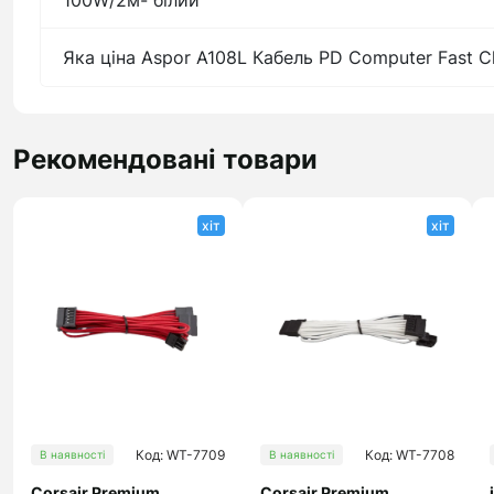
100W/2м- білий
Яка ціна Aspor A108L Кабель PD Computer Fast C
Рекомендовані товари
хіт
хіт
Код: WT-7709
Код: WT-7708
В наявності
В наявності
Corsair Premium
Corsair Premium