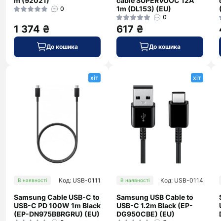
m (92021)
cable SUPERVOOC 12A
1m (DL153) (EU)
0
0
1 374 ₴
617 ₴
До кошика
До кошика
хіт
хіт
Код: USB-0111
Код: USB-0114
В наявності
В наявності
Samsung Cable USB-C to
Samsung USB Cable to
USB-C PD 100W 1m Black
USB-C 1.2m Black (EP-
(EP-DN975BBRGRU) (EU)
DG950CBE) (EU)