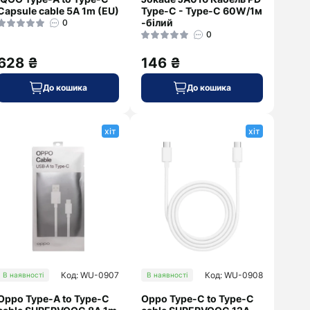
Capsule cable 5A 1m (EU)
Type-C - Type-C 60W/1м
-білий
0
0
628 ₴
146 ₴
До кошика
До кошика
хіт
хіт
Код: WU-0907
Код: WU-0908
В наявності
В наявності
Oppo Type-A to Type-C
Oppo Type-C to Type-C