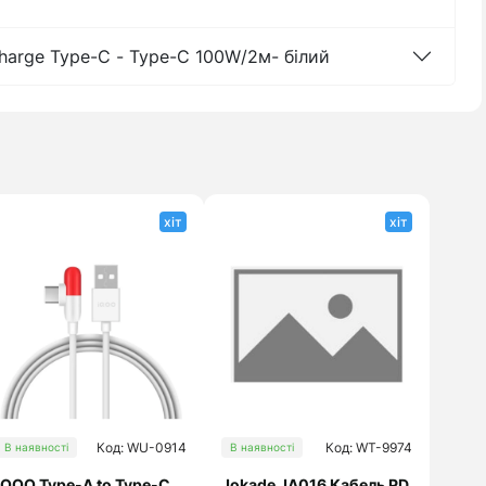
harge Type-C - Type-C 100W/2м- білий
хіт
хіт
Код: WU-0914
Код: WT-9974
В наявності
В наявності
iQOO Type-A to Type-C
Jokade JA016 Кабель PD