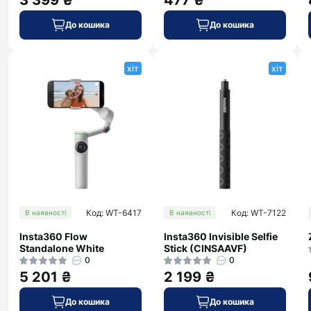
3 399 ₴
477 ₴
До кошика
До кошика
хіт
хіт
Код: WT-6417
Код: WT-7122
В наявності
В наявності
Insta360 Flow
Insta360 Invisible Selfie
Standalone White
Stick (CINSAAVF)
0
0
5 201 ₴
2 199 ₴
До кошика
До кошика