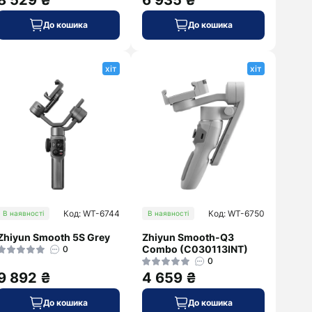
8 529 ₴
6 935 ₴
До кошика
До кошика
хіт
хіт
Код: WT-6744
Код: WT-6750
В наявності
В наявності
Zhiyun Smooth 5S Grey
Zhiyun Smooth-Q3
Combo (C030113INT)
0
0
9 892 ₴
4 659 ₴
До кошика
До кошика