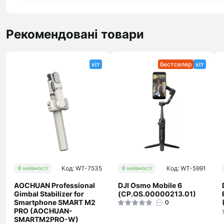
Рекомендовані товари
хіт
бестселер
хіт
Код: WT-7535
Код: WT-5991
В наявності
В наявності
AOCHUAN Professional
DJI Osmo Mobile 6
Gimbal Stabilizer for
(CP.OS.00000213.01)
Smartphone SMART M2
0
PRO (AOCHUAN-
SMARTM2PRO-W)