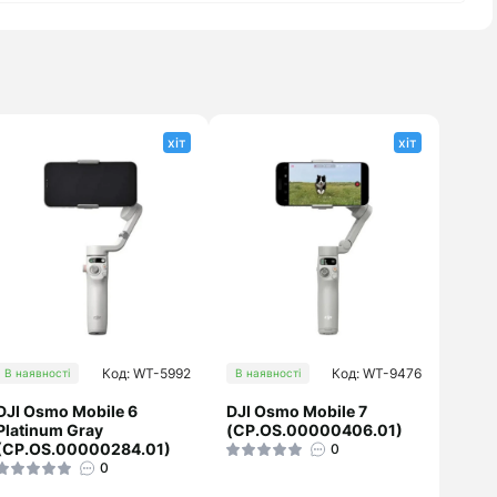
хіт
хіт
Код: WT-5992
Код: WT-9476
В наявності
В наявності
DJI Osmo Mobile 6
DJI Osmo Mobile 7
Platinum Gray
(CP.OS.00000406.01)
(CP.OS.00000284.01)
0
0