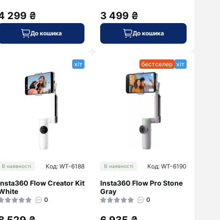
4 299 ₴
3 499 ₴
До кошика
До кошика
хіт
бестселер
хіт
Код: WT-6188
Код: WT-6190
В наявності
В наявності
Insta360 Flow Creator Kit
Insta360 Flow Pro Stone
White
Gray
0
0