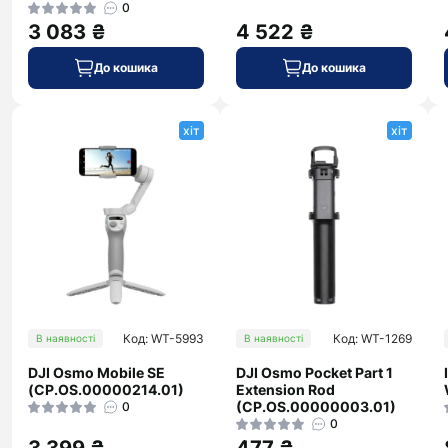
0
3 083 ₴
4 522 ₴
До кошика
До кошика
хіт
хіт
Код: WT-5993
Код: WT-1269
В наявності
В наявності
DJI Osmo Mobile SE
DJI Osmo Pocket Part 1
(CP.OS.00000214.01)
Extension Rod
(CP.OS.00000003.01)
0
0