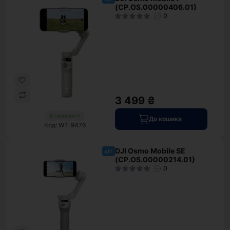
(CP.OS.00000406.01)
0
3 499 ₴
В наявності
До кошика
Код: WT-9476
DJI Osmo Mobile SE
хіт
(CP.OS.00000214.01)
0