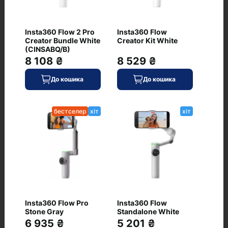
AOCHUAN Professional
хіт
Gimbal Stabilizer for
Smartphone SMART M2
PRO (AOCHUAN-
Insta360 Flow 2 Pro
Insta360 Flow
SMARTM2PRO-W)
Creator Bundle White
Creator Kit White
0
(CINSABQ/B)
8 108 ₴
8 529 ₴
До кошика
До кошика
3 083 ₴
бестселер
хіт
хіт
В наявності
До кошика
Код: WT-7535
DJI Osmo Mobile 6
бестселер
хіт
(CP.OS.00000213.01)
0
Insta360 Flow Pro
Insta360 Flow
Stone Gray
Standalone White
6 935 ₴
5 201 ₴