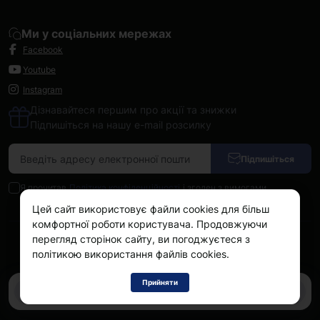
Ми у соціальних мережах
Facebook
Youtube
Instagram
Дізнавайтеся першим про акції та знижки
Підпишіться на нашу e-mail розсилку
Підпишіться
Я прочитав
Політика конфіденційності
і згоден з вимогами
Цей сайт використовує файли cookies для більш
комфортної роботи користувача. Продовжуючи
перегляд сторінок сайту, ви погоджуєтеся з
Kokos.com.ua © 2026
політикою використання файлів cookies.
Прийняти
0
0