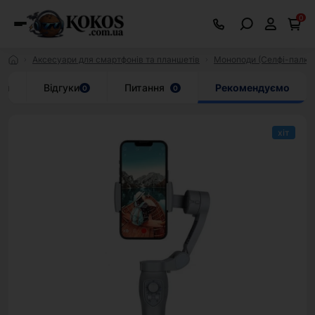
0
Аксесуари для смартфонів та планшетів
Моноподи (Селфі-палки
ки
Відгуки
Питання
Рекомендуємо
0
0
хіт