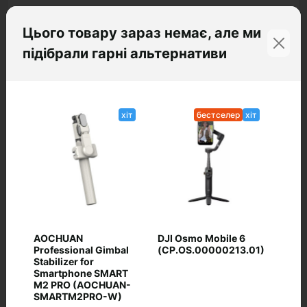
Цього товару зараз немає, але ми
підібрали гарні альтернативи
Часті питання про товар Rollei Stady
Butler Mobile 3
хіт
бестселер
хіт
Чи є Rollei Stady Butler Mobile 3 у
наявності?
Які умови доставки для Rollei Stady
Butler Mobile 3
Яка ціна Rollei Stady Butler Mobile 3
AOCHUAN
DJI Osmo Mobile 6
Professional Gimbal
(CP.OS.00000213.01)
Stabilizer for
Рекомендовані товари
Smartphone SMART
M2 PRO (AOCHUAN-
SMARTM2PRO-W)