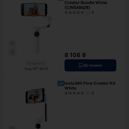
Creator Bundle White
(CINSABQ/B)
0
8 108 ₴
В наявності
До кошика
Код: WT-9478
Insta360 Flow Creator Kit
хіт
White
0