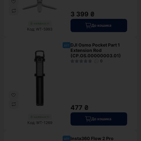
3 399 ₴
В наявності
До кошика
Код: WT-5993
DJI Osmo Pocket Part 1
хіт
Extension Rod
(CP.OS.00000003.01)
0
477 ₴
В наявності
До кошика
Код: WT-1269
Insta360 Flow 2 Pro
хіт